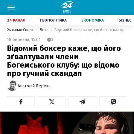
24 КАНАЛ
ГЕОПОЛІТИКА
ЕКОНОМІКА
БІЗНЕС
24 канал Спорт
Бокс
Відомий боксер каже, що його зґвалтували члени Богемського клубу: що відомо про гучний скандал
18 березня,
15:01
3
Відомий боксер каже, що його
зґвалтували члени
Богемського клубу: що відомо
про гучний скандал
Анатолій Дерека