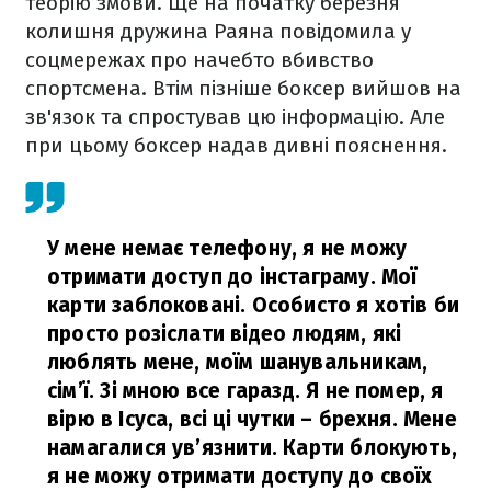
теорію змови. Ще на початку березня
колишня дружина Раяна повідомила у
соцмережах про начебто вбивство
спортсмена. Втім пізніше боксер вийшов на
зв'язок та спростував цю інформацію. Але
при цьому боксер надав дивні пояснення.
У мене немає телефону, я не можу
отримати доступ до інстаграму. Мої
карти заблоковані. Особисто я хотів би
просто розіслати відео людям, які
люблять мене, моїм шанувальникам,
сім’ї. Зі мною все гаразд. Я не помер, я
вірю в Ісуса, всі ці чутки – брехня. Мене
намагалися ув’язнити. Карти блокують,
я не можу отримати доступу до своїх