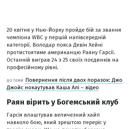
20 квітня у Нью-Йорку пройде бій за звання
чемпіона WBC у першій напівсередній
категорії. Володар пояса Девін Хейні
протистоятиме американцю Раяну Гарсії.
Останній виграв 24 з 25 своїх поєдинків на
професійному рівні.
Повернення після двох поразок: Джо
ДО ТЕМИ
Джойс нокаутував Каша Алі – відео
Раян вірить у Богемський клуб
Гарсія влаштував величезний хайп
навколо бою, який зрештою переріс у