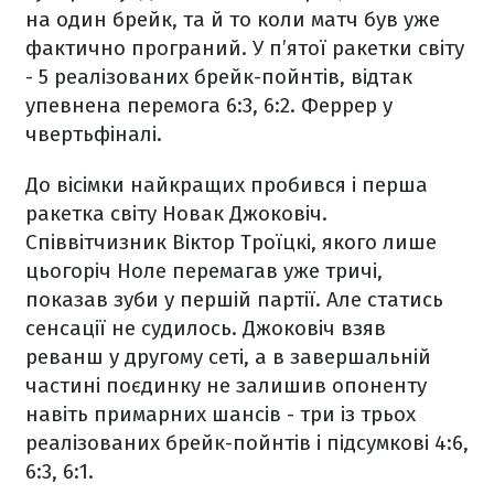
на один брейк, та й то коли матч був уже
фактично програний. У п’ятої ракетки світу
- 5 реалізованих брейк-пойнтів, відтак
упевнена перемога 6:3, 6:2. Феррер у
чвертьфіналі.
До вісімки найкращих пробився і перша
ракетка світу Новак Джоковіч.
Співвітчизник Віктор Троїцкі, якого лише
цьогоріч Ноле перемагав уже тричі,
показав зуби у першій партії. Але статись
сенсації не судилось. Джоковіч взяв
реванш у другому сеті, а в завершальній
частині поєдинку не залишив опоненту
навіть примарних шансів - три із трьох
реалізованих брейк-пойнтів і підсумкові 4:6,
6:3, 6:1.