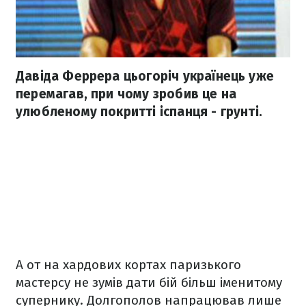
Давіда Феррера цьогоріч українець уже
перемагав, при чому зробив це на
улюбленому покритті іспанця - грунті.
А от на хардових кортах паризького
мастерсу не зумів дати бій більш іменитому
супернику. Долгополов напрацював лише