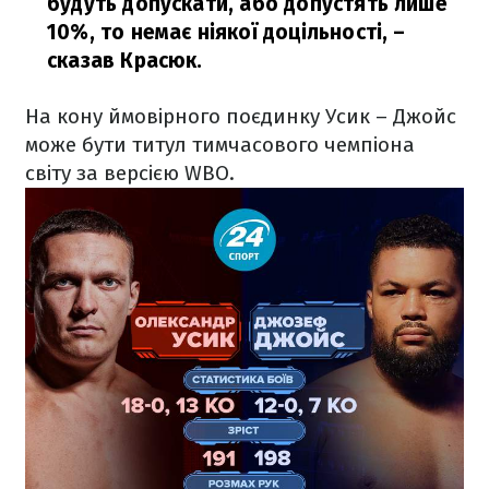
будуть допускати, або допустять лише
10%, то немає ніякої доцільності,
–
сказав Красюк.
На кону ймовірного поєдинку Усик – Джойс
може бути титул тимчасового чемпіона
світу за версією WBO.