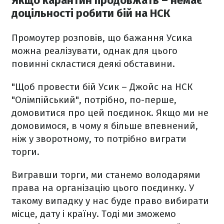
Якщо карантин продовжать – немає
доцільності робити бій на НСК
Промоутер розповів, що бажання Усика
можна реалізувати, однак для цього
повинні скластися деякі обставини.
"Щоб провести бій Усик – Джойс на НСК
"Олімпійський", потрібно, по-перше,
домовитися про цей поєдинок. Якщо ми не
домовимося, в чому я більше впевнений,
ніж у зворотному, то потрібно виграти
торги.
Вигравши торги, ми станемо володарями
права на організацію цього поєдинку. У
такому випадку у нас буде право вибирати
місце, дату і країну. Тоді ми зможемо