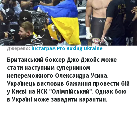
Джерело:
інстаграм Pro Boxing Ukraine
Британський боксер Джо Джойс може
стати наступним суперником
непереможного Олександра Усика.
Українець висловив бажання провести бій
у Києві на НСК "Олімпійський". Однак бою
в Україні може завадити карантин.