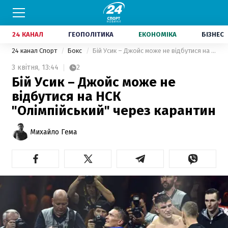
24 КАНАЛ
ГЕОПОЛІТИКА
ЕКОНОМІКА
БІЗНЕС
24 канал Спорт
Бокс
Бій Усик – Джойс може не відбутися на НСК "Олімпійський" через карантин
3 квітня,
13:44
2
Бій Усик – Джойс може не
відбутися на НСК
"Олімпійський" через карантин
Михайло Гема