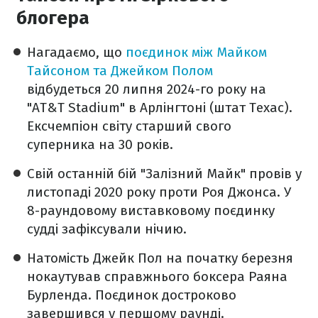
блогера
Нагадаємо, що
поєдинок між Майком
Тайсоном та Джейком Полом
відбудеться 20 липня 2024-го року на
"AT&T Stadium" в Арлінгтоні (штат Техас).
Ексчемпіон світу старший свого
суперника на 30 років.
Свій останній бій "Залізний Майк" провів у
листопаді 2020 року проти Роя Джонса. У
8-раундовому виставковому поєдинку
судді зафіксували нічию.
Натомість Джейк Пол на початку березня
нокаутував справжнього боксера Раяна
Бурленда. Поєдинок достроково
завершився у першому раунді.