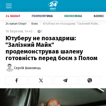
24 КАНАЛ
ГЕОПОЛІТИКА
ЕКОНОМІКА
БІЗНЕС
24 канал Спорт
Бокс
Ютуберу не позаздриш: "Залізний Майк" продемонстрував шалену готовність перед боєм з Полом
16 березня,
14:43
1
Ютуберу не позаздриш:
"Залізний Майк"
продемонстрував шалену
готовність перед боєм з Полом
Сергій Шаховець