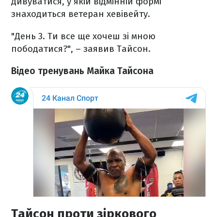
дивуватися, у якій відмінній формі
знаходиться ветеран хевівейту.
"День 3. Ти все ще хочеш зі мною
пободатися?", – заявив Тайсон.
Відео тренувань Майка Тайсона
Тайсон проти зіркового