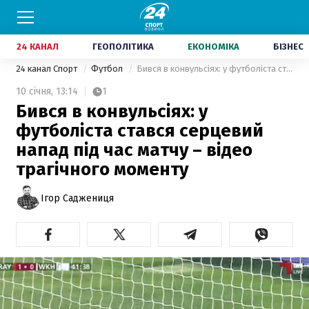
24 КАНАЛ
ГЕОПОЛІТИКА
ЕКОНОМІКА
БІЗНЕС
24 канал Спорт
Футбол
Бився в конвульсіях: у футболіста стався серцевий напад під час матчу – відео трагічного моменту
10 січня,
13:14
1
Бився в конвульсіях: у
футболіста стався серцевий
напад під час матчу – відео
трагічного моменту
Ігор Саджениця