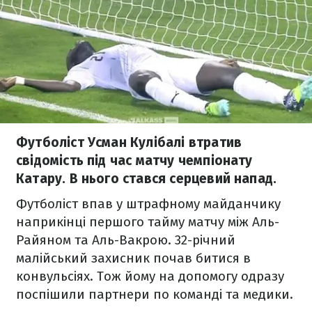
Футболіст Усман Кулібалі втратив
свідомість під час матчу чемпіонату
Катару. В нього стався серцевий напад.
Футболіст впав у штрафному майданчику
наприкінці першого тайму матчу між Аль-
Райяном та Аль-Вакрою. 32-річний
малійський захисник почав битися в
конвульсіях. Тож йому на допомогу одразу
поспішили партнери по команді та медики.