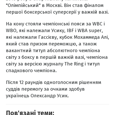
"Олімпійський" в Москві. Він став фіналом
першої боксерської суперсерії у важкій вазі.
На кону стояли чемпіонські пояси за WBC і
WBO, які належали Усику, IBF і WBA super,
які належали Гассієву, кубок Мохаммеда Алі,
який став призом переможцю, а також
вакантний титул абсолютного чемпіона
світу з боксу в першій важкій вазі, чемпіона
світу за версією журналу The Ring і титул
спадкового чемпіона.
Після 12 раундів одноголосним рішенням
суддів перемогу за очками здобув
українець Олександр Усик.
Пов'язані теми: