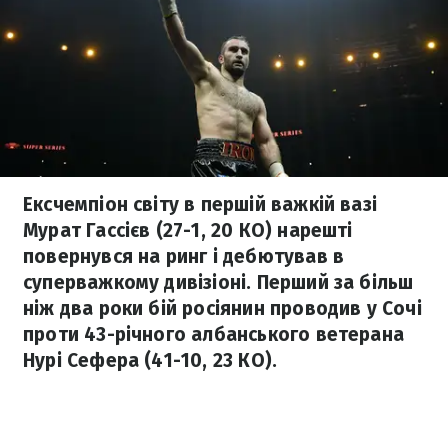
Ексчемпіон світу в першій важкій вазі
Мурат Гассієв (27-1, 20 КО) нарешті
повернувся на ринг і дебютував в
суперважкому дивізіоні. Перший за більш
ніж два роки бій росіянин проводив у Сочі
проти 43-річного албанського ветерана
Нурі Сефера (41-10, 23 КО).