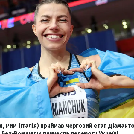
я, Рим (Італія) приймав черговий етап Діамантов
 Бех-Романчук принесла перемогу Україні.