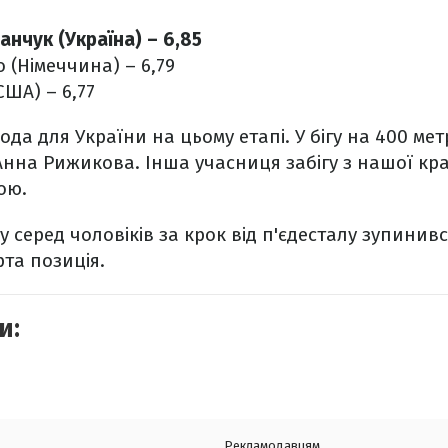
нчук (Україна) – 6,85
 (Німеччина) – 6,79
ША) – 6,77
да для України на цьому етапі. У бігу на 400 метр
Анна Рижикова. Інша учасниця забігу з нашої кра
ою.
у серед чоловіків за крок від п'єдесталу зупинив
та позиція.
и:
Рекламодавцям