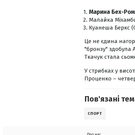
Марина Бех-Рома
Малайка Міхамбо
Куанеша Беркс (С
Це не єдина нагоро
"бронзу" здобула 
Ткачук стала сьом
У стрибках у висот
Проценко – четвер
Пов'язані тем
СПОРТ
Про нас