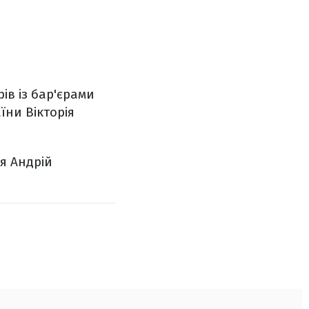
ів із бар'єрами
їни Вікторія
ся Андрій