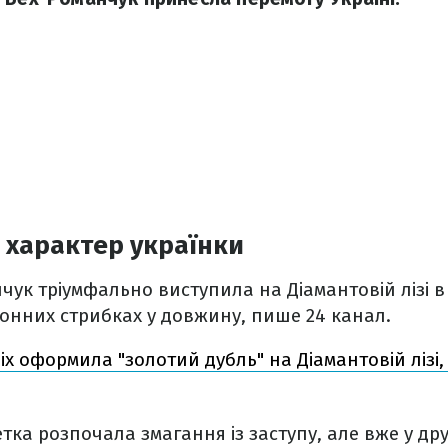
 характер українки
ук тріумфально виступила на Діамантовій лізі в І
ронних стрибках у довжину, пише 24 канал.
іх оформила "золотий дубль" на Діамантовій лізі
тка розпочала змагання із заступу, але вже у дру