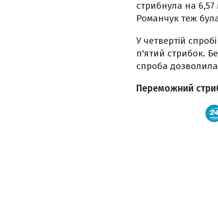
стрибнула на 6,57
Романчук теж бул
У четвертій спроб
п'ятий стрибок. Б
спроба дозволила 
Переможний стриб