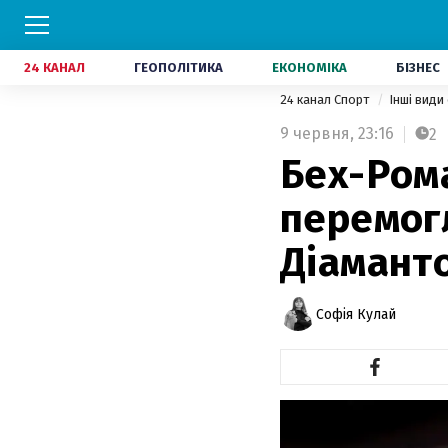
24 КАНАЛ
ГЕОПОЛІТИКА
ЕКОНОМІКА
БІЗНЕС
24 канал Спорт
Інші види
9 червня,
23:16
2
Бех-Рома
перемогл
Діаманто
Софія Кулай