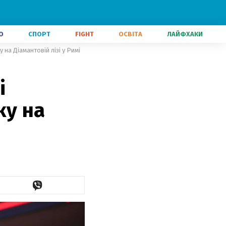
О
СПОРТ
FIGHT
ОСВІТА
ЛАЙФХАКИ
на Діамантовій лізі у Римі
і
ку на