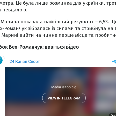
 метра. Це була лише розминка для українки. тре
а невдалою.
і Марина показала найгірший результат – 6,53. 
ех-Романчук зібралась із силами та стрибнула на 
Марині вийти на чинне перше місце та пробитис
ок Бех-Романчук: дивіться відео