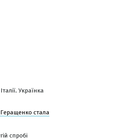
талії. Українка
, Геращенко стала
гій спробі