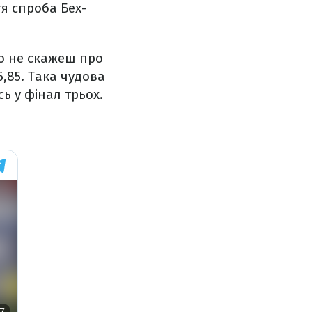
тя спроба Бех-
Що не скажеш про
6,85. Така чудова
ь у фінал трьох.