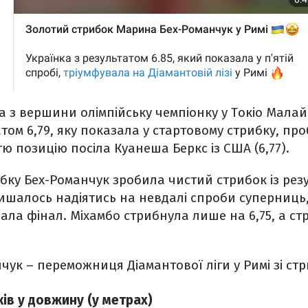
а з вершини олімпійську чемпіонку у Токіо Малай
том 6,79, яку показала у стартовому стрибку, про
тю позицію посіла Куанеша Беркс із США (6,77).
бку Бех-Романчук зробила чистий стрибок із резу
ишалось надіятись на невдалі спроби суперниць
а фінал. Міхамбо стрибнула лише на 6,75, а стр
ук – переможниця Діамантової ліги у Римі зі стр
ків у довжину (у метрах)