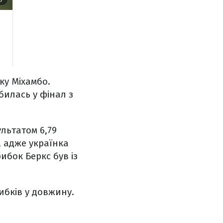
ку Міхамбо.
билась у фінал з
льтатом 6,79
, адже українка
ибок Беркс був із
ибків у довжину.