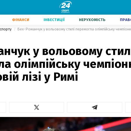
ФІНАНСИ
ІНВЕСТИЦІЇ
НЕРУХОМІСТЬ
ПРАВ
 спорту
Бех-Романчук у вольовому стилі перемогла олімпійську чемпіонку 
нчук у вольовому стил
а олімпійську чемпіон
вій лізі у Римі