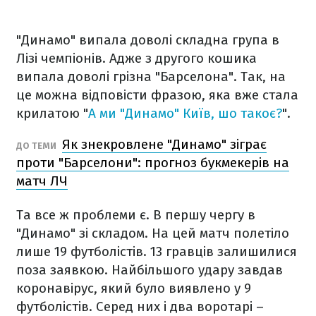
"Динамо" випала доволі складна група в
Лізі чемпіонів. Адже з другого кошика
випала доволі грізна "Барселона". Так, на
це можна відповісти фразою, яка вже стала
крилатою "
А ми "Динамо" Київ, шо такоє?
".
Як знекровлене "Динамо" зіграє
ДО ТЕМИ
проти "Барселони": прогноз букмекерів на
матч ЛЧ
Та все ж проблеми є. В першу чергу в
"Динамо" зі складом. На цей матч полетіло
лише 19 футболістів. 13 гравців залишилися
поза заявкою. Найбільшого удару завдав
коронавірус, який було виявлено у 9
футболістів. Серед них і два воротарі –