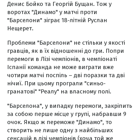
Денис Бойко та Георгій Бущан. Тож у
воротах "Динамо" у матчі проти
"Барселони" зіграє 18-літній Руслан
Нещерет.
Проблеми "Барселони" не стільки у якості
гравців, як в їх відношенні до гри. Попри
перемоги в Лізі чемпіонів, в чемпіонаті
Іспанії команда не може виграти вже
чотири матчі поспіль – дві поразки та дві
нічиї. При цьому програли "синьо-
гранатові" "Реалу" на власному полі.
"Барселона", у випадку перемоги, закріпить
за собою перше місце у групі, набравши 9
очок. Якщо ж переможе "Динамо", то
створить не лише одну з найбільших
сенсацій в лізі чемпіонів (хоча той же