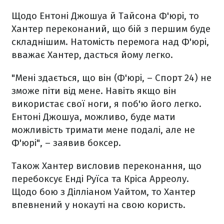
Щодо Ентоні Джошуа й Тайсона Ф'юрі, то
Хантер переконаний, що бій з першим буде
складнішим. Натомість перемога над Ф'юрі,
вважає Хантер, дасться йому легко.
"Мені здається, що він (Ф'юрі, – Спорт 24) не
зможе піти від мене. Навіть якщо він
використає свої ноги, я поб'ю його легко.
Ентоні Джошуа, можливо, буде мати
можливість тримати мене подалі, але не
Ф'юрі", – заявив боксер.
Також Хантер висловив переконання, що
перебоксує Енді Руїса та Кріса Арреолу.
Щодо бою з Ділліаном Уайтом, то Хантер
впевнений у нокауті на свою користь.