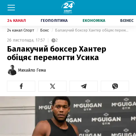
24 КАНАЛ
ГЕОПОЛІТИКА
ЕКОНОМІКА
БІЗНЕС
24 канал Спорт
Бокс
Балакучий боксер Хантер обіцяє перемогти Усика
26 листопада,
17:57
2
Балакучий боксер Хантер
обіцяє перемогти Усика
Михайло Гема