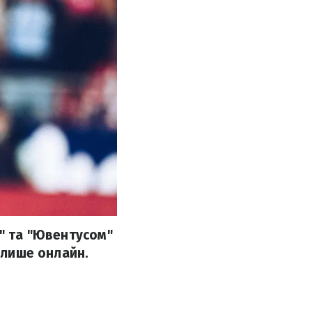
о" та "Ювентусом"
к лише онлайн.