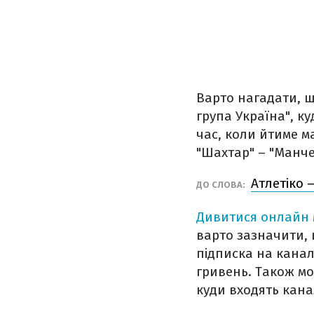
Варто нагадати, щ
група Україна", к
час, коли йтиме м
"Шахтар" – "Манче
Атлетіко 
ДО СЛОВА:
Дивитися онлайн м
варто зазначити, 
підписка на канали
гривень. Також м
куди входять канал