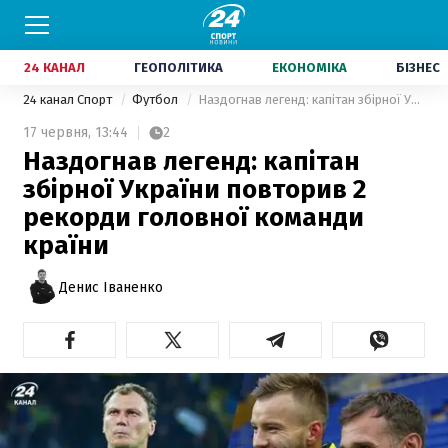
24 КАНАЛ
ГЕОПОЛІТИКА
ЕКОНОМІКА
БІЗНЕС
24 канал Спорт
Футбол
Наздогнав легенд: капітан збірної України повторив 2 рекорди головної команди країни
17 червня,
13:44
2
Наздогнав легенд: капітан
збірної України повторив 2
рекорди головної команди
країни
Денис Іваненко