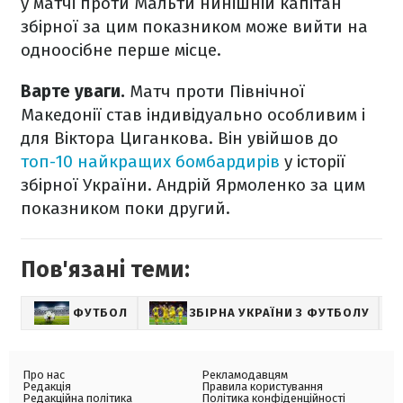
у матчі проти Мальти нинішній капітан
збірної за цим показником може вийти на
одноосібне перше місце.
Варте уваги.
Матч проти Північної
Македонії став індивідуально особливим і
для Віктора Циганкова. Він увійшов до
топ-10 найкращих бомбардирів
у історії
збірної України. Андрій Ярмоленко за цим
показником поки другий.
Пов'язані теми:
ФУТБОЛ
ЗБІРНА УКРАЇНИ З ФУТБОЛУ
А
Про нас
Рекламодавцям
Редакція
Правила користування
Редакційна політика
Політика конфіденційності