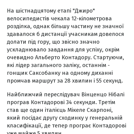
На шістнадцятому етапі "Джиро"
велосипедистів чекала 12-кілометрова
розділка, однак більшу частину не значної
здавалося б дистанції учасникам довелося
долати під гору, що звісно значно
ускладнювало завдання для успіху, окрім
очевидно Альберто Контадору. Стартуючи,
які лідер загального заліку, останнім -
гонщик Саксобанку на одному диханні
промчав маршрут за 28 хвилин і 55 секунд.
Найближчий переслідувач Вінценцо Нібалі
програв Контадорові 34 секунди. Третім
став ще один італієць Мікеле Скарпоні,
який посідає другу сходинку у генеральній
класифікації, де тепер програє Контадорові
уже майже 5 хвилин.