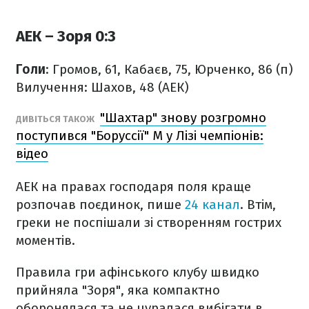
АЕК – Зоря 0:3
Голи
: Громов, 61, Кабаєв, 75, Юрченко, 86 (п)
Вилучення: Шахов, 48 (АЕК)
"Шахтар" знову розгромно
ДИВІТЬСЯ ТАКОЖ
поступився "Боруссії" М у Лізі чемпіонів:
відео
АЕК на правах господаря поля краще
розпочав поєдинок, пише
24 канал
. Втім,
греки не поспішали зі створенням гострих
моментів.
Правила гри афінського клубу швидко
прийняла "Зоря", яка компактно
оборонялася та не цуралася вибігати в