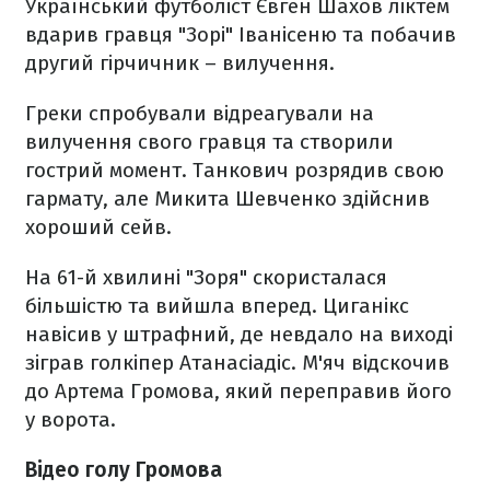
Український футболіст Євген Шахов ліктем
вдарив гравця "Зорі" Іванісеню та побачив
другий гірчичник – вилучення.
Греки спробували відреагували на
вилучення свого гравця та створили
гострий момент. Танкович розрядив свою
гармату, але Микита Шевченко здійснив
хороший сейв.
На 61-й хвилині "Зоря" скористалася
більшістю та вийшла вперед. Циганікс
навісив у штрафний, де невдало на виході
зіграв голкіпер Атанасіадіс. М'яч відскочив
до Артема Громова, який переправив його
у ворота.
Відео голу Громова