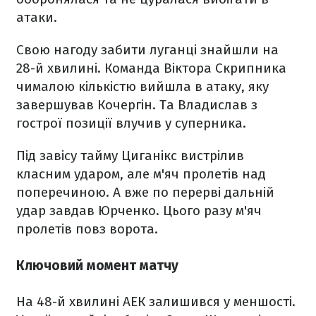
атаки.
Свою нагоду забити луганці знайшли на
28-й хвилині. Команда Віктора Скрипника
чималою кількістю вийшла в атаку, яку
завершував Кочергін. Та Владислав з
гострої позиції влучив у суперника.
Під завісу тайму Циганікс вистрілив
класним ударом, але м'яч пролетів над
поперечиною. А вже по перерві дальній
удар завдав Юрченко. Цього разу м'яч
пролетів повз ворота.
Ключовий момент матчу
На 48-й хвилині АЕК залишився у меншості.