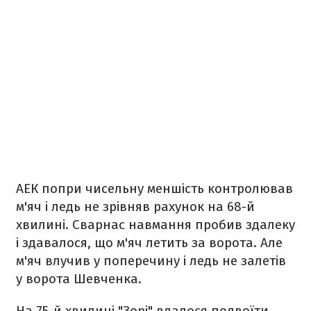
АЕК попри чисельну меншість контролював
м'яч і ледь не зрівняв рахунок на 68-й
хвилині. Сварнас навмання пробив здалеку
і здавалося, що м'яч летить за ворота. Але
м'яч влучив у поперечину і ледь не залетів
у ворота Шевченка.
На 75-й хвилині "Зорі" вдалося подвоїти