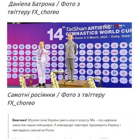
Даніела Батрона / Фото з
твіттеру FX_choreo
Самотні росіянки / Фото з твіттеру
FX_choreo