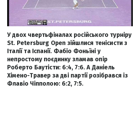
У двох чвертьфіналах російського турніру
St. Petersburg Open зійшлися тенісисти з
Італії та Іспанії. Фабіо Фоньїні у
непростому поєдинку зламав опір
Роберто Баутісти: 6:4, 7:6. А Даніель
Хімено-Травер за дві партії розібрався із
Флавіо Чіпполою: 6:2, 7:5.