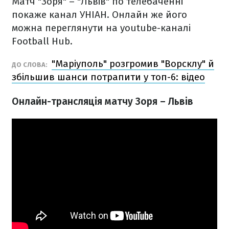
Матч "Зоря" – "Львів" по телебаченні
покаже канал УНІАН. Онлайн же його
можна переглянути на youtube-каналі
Football Hub.
"Маріуполь" розгромив "Ворсклу" й
ДО СЛОВА:
збільшив шанси потрапити у топ-6: відео
Онлайн-трансляція матчу Зоря – Львів