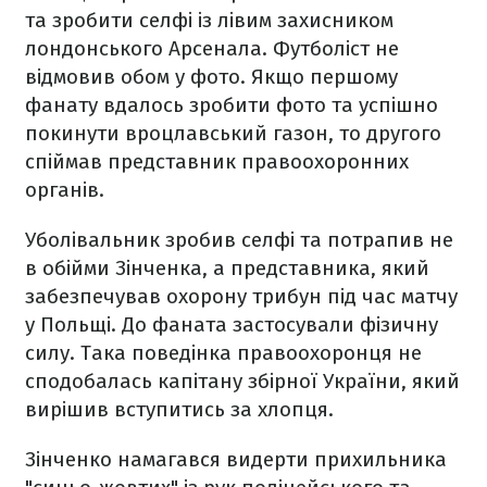
та зробити селфі із лівим захисником
лондонського Арсенала. Футболіст не
відмовив обом у фото. Якщо першому
фанату вдалось зробити фото та успішно
покинути вроцлавський газон, то другого
спіймав представник правоохоронних
органів.
Уболівальник зробив селфі та потрапив не
в обійми Зінченка, а представника, який
забезпечував охорону трибун під час матчу
у Польщі. До фаната застосували фізичну
силу. Така поведінка правоохоронця не
сподобалась капітану збірної України, який
вирішив вступитись за хлопця.
Зінченко намагався видерти прихильника