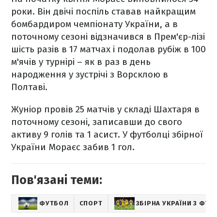
роки. Він двічі поспіль ставав найкращим
бомбардиром чемпіонату України, а в
поточному сезоні відзначився в Прем'єр-лізі
шість разів в 17 матчах і подолав рубіж в 100
м'ячів у турнірі – як в раз в день
народження у зустрічі з Ворсклою в
Полтаві.
Жуніор провів 25 матчів у складі Шахтаря в
поточному сезоні, записавши до свого
активу 9 голів та 1 асист. У футболці збірної
України Мораєс забив 1 гол.
Пов'язані теми:
ФУТБОЛ
СПОРТ
ЗБІРНА УКРАЇНИ З ФУТ