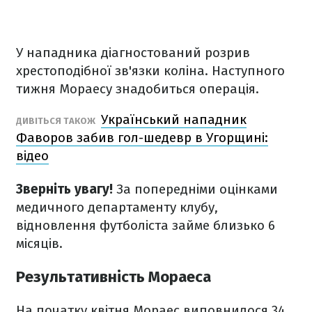
У нападника діагностований розрив
хрестоподібної зв'язки коліна. Наступного
тижня Мораесу знадобиться операція.
Український нападник
ДИВІТЬСЯ ТАКОЖ
Фаворов забив гол-шедевр в Угорщині:
відео
Зверніть увагу!
За попередніми оцінками
медичного департаменту клубу,
відновлення футболіста займе близько 6
місяців.
Результативність Мораеса
На початку квітня Мораес виповнилося 34