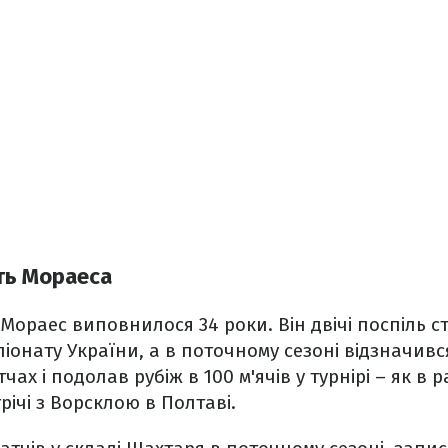
ть Мораеса
 Мораес виповнилося 34 роки. Він двічі поспіль
онату України, а в поточному сезоні відзначився
тчах і подолав рубіж в 100 м'ячів у турнірі – як в 
річі з Ворсклою в Полтаві.