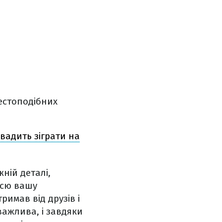
рестоподібних
вадить зіграти на
жній деталі,
всю вашу
римав від друзів і
важлива, і завдяки