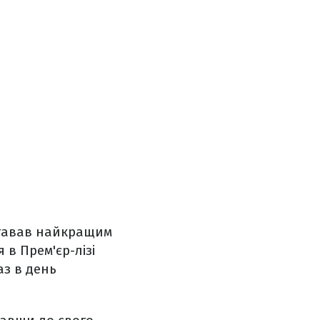
 ставав найкращим
 в Прем'єр-лізі
раз в день