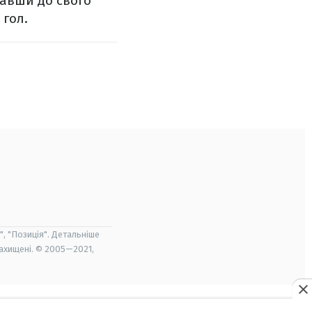
савши до свого
 гол.
", "Позиція". Детальніше
захищені. © 2005—2021,