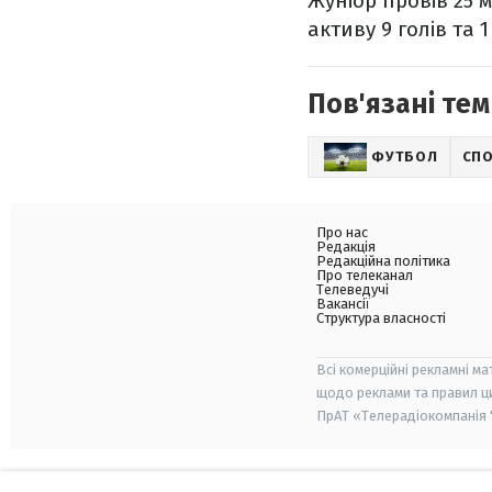
Жуніор провів 25 
активу 9 голів та 
Пов'язані тем
ФУТБОЛ
СП
Про нас
Редакція
Редакційна політика
Про телеканал
Телеведучі
Вакансії
Структура власності
Всі комерційні рекламні ма
щодо реклами та правил ц
ПрАТ «Телерадіокомпанія "