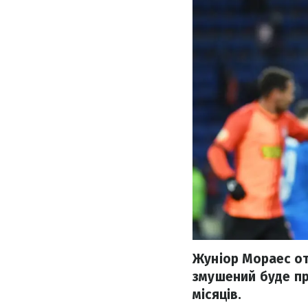
Жуніор Мораес от
змушений буде пр
місяців.