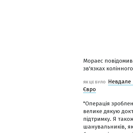
Мораес повідомив 
зв'язках колінного
Невдале 
ЯК ЦЕ БУЛО
Євро
"Операція зроблена
велике дякую докт
підтримку. Я також
шанувальників, як