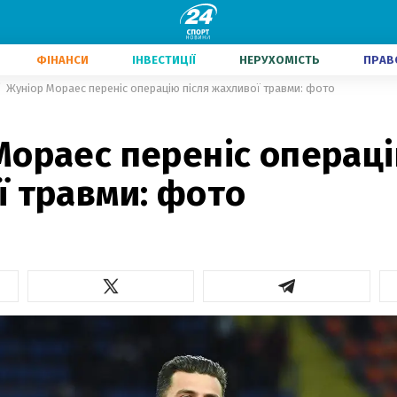
ФІНАНСИ
ІНВЕСТИЦІЇ
НЕРУХОМІСТЬ
ПРАВ
Жуніор Мораес переніс операцію після жахливої травми: фото
ораес переніс операці
ї травми: фото