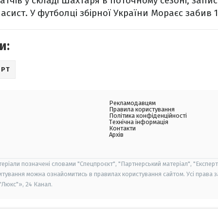
матчів у складі Шахтаря в поточному сезоні, запи
1 асист. У футболці збірної України Мораєс забив 1
и:
ОРТ
Рекламодавцям
Правила користування
Політика конфіденційності
Технічна інформація
Контакти
Архів
теріали позначені словами "Спецпроєкт", "Партнерський матеріал", "Експерт
итування можна ознайомитись в правилах користування сайтом. Усі права 
Люкс"», 24 Канал.