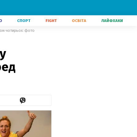
О
СПОРТ
FIGHT
ОСВІТА
ЛАЙФХАКИ
лом чотирьох: фото
у
ред