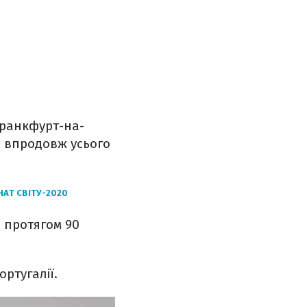
Франкфурт-на-
я впродовж усього
НАТ СВІТУ-2020
о протягом 90
ртугалії.