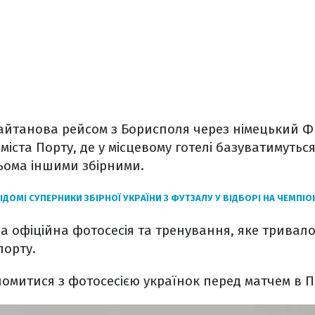
Шайтанова рейсом з Борисполя через німецький 
міста Порту, де у місцевому готелі базуватимутьс
рьома іншими збірними.
ІДОМІ СУПЕРНИКИ ЗБІРНОЇ УКРАЇНИ З ФУТЗАЛУ У ВІДБОРІ НА ЧЕМПІО
ла офіційна фотосесія та тренування, яке тривал
порту.
митися з фотосесією українок перед матчем в По