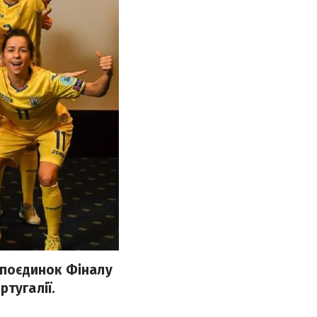
 поєдинок Фіналу
тугалії.