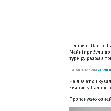
Підопічні Олега 
Майні прибули до 
турніру разом з т
ЧИТАЙТЕ ТАКОЖ:
СТАЛИ В
На дівчат очікува
хвилин у Палаці с
Пропонуємо ознайо