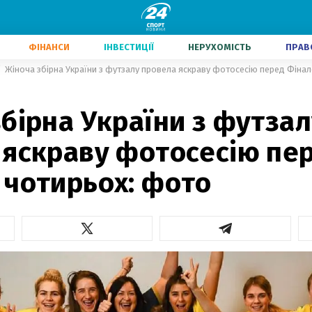
ФІНАНСИ
ІНВЕСТИЦІЇ
НЕРУХОМІСТЬ
ПРАВ
Жіноча збірна України з футзалу провела яскраву фотосесію перед Фіна
бірна України з футзал
 яскраву фотосесію пе
 чотирьох: фото