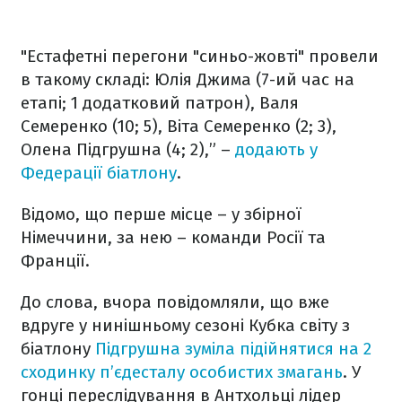
"Естафетні перегони "синьо-жовті" провели
в такому складі: Юлія Джима (7-ий час на
етапі; 1 додатковий патрон), Валя
Семеренко (10; 5), Віта Семеренко (2; 3),
Олена Підгрушна (4; 2),” –
додають у
Федерації біатлону
.
Відомо, що перше місце – у збірної
Німеччини, за нею – команди Росії та
Франції.
До слова, вчора повідомляли, що вже
вдруге у нинішньому сезоні Кубка світу з
біатлону
Підгрушна зуміла підійнятися на 2
сходинку п’єдесталу особистих змагань
. У
гонці переслідування в Антхольці лідер