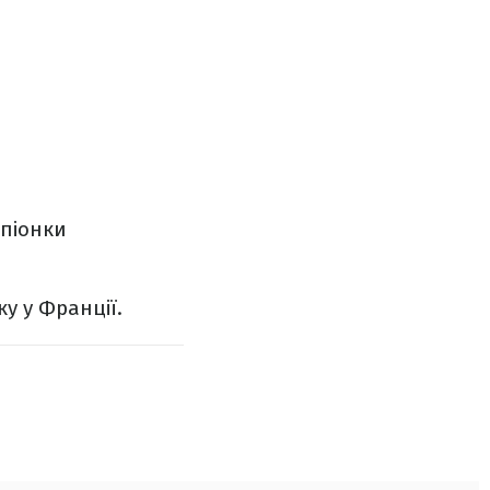
мпіонки
у у Франції.