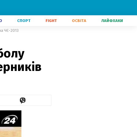
О
СПОРТ
FIGHT
ОСВІТА
ЛАЙФХАКИ
на ЧЄ-2013
болу
ерників