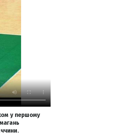
иком у першому
змагань
аччини.