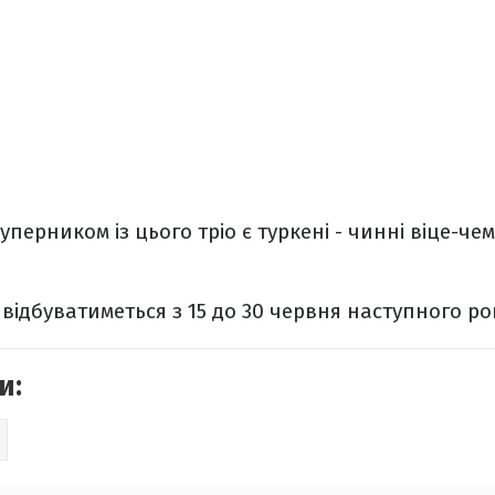
перником із цього тріо є туркені - чинні віце-че
відбуватиметься з 15 до 30 червня наступного рок
и: