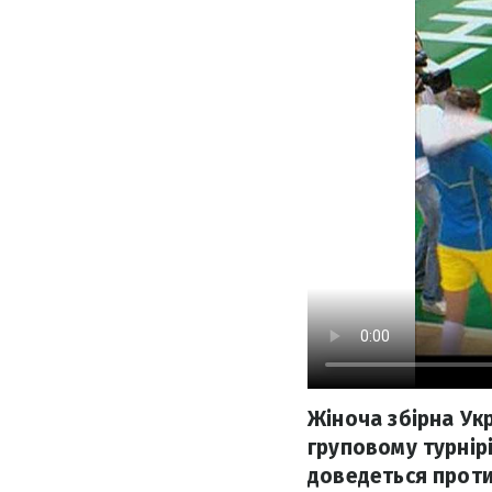
Жіноча збірна Ук
груповому турнір
доведеться проти