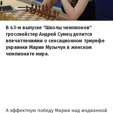
В 43-м выпуске "Школы чемпионов"
гроссмейстер Андрей Сумец делится
впечатлениями о сенсационном триумфе
украинки Марии Музычук в женском
чемпионате мира.
А эффектную победу Марии над индианкой