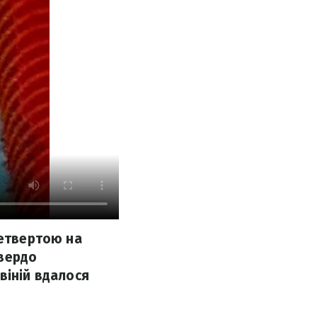
четвертою на
твердо
віній вдалося