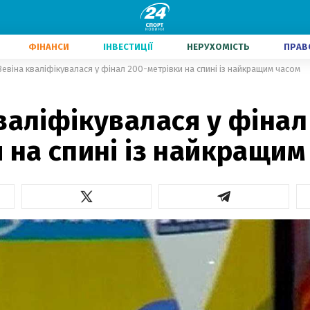
ФІНАНСИ
ІНВЕСТИЦІЇ
НЕРУХОМІСТЬ
ПРАВ
Зевіна кваліфікувалася у фінал 200-метрівки на спині із найкращим часом
валіфікувалася у фінал
 на спині із найкращим