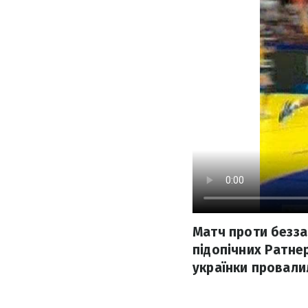
Матч проти безза
підопічних Ратне
українки провалил