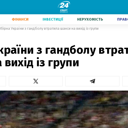
ФІНАНСИ
ІНВЕСТИЦІЇ
НЕРУХОМІСТЬ
ПРАВ
Збірна України з гандболу втратила шанси на вихід із групи
країни з гандболу втра
 вихід із групи