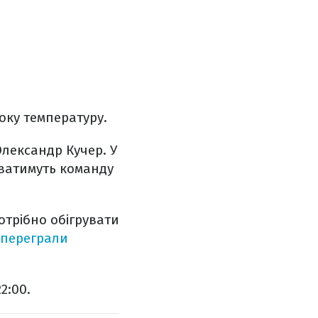
оку температуру.
Олександр Кучер. У
уватимуть команду
трібно обігрувати
” переграли
2:00.