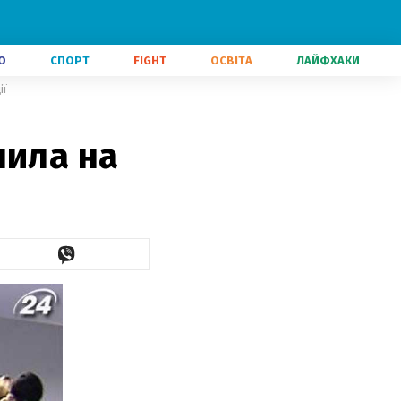
О
СПОРТ
FIGHT
ОСВІТА
ЛАЙФХАКИ
ії
шила на