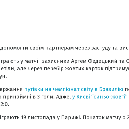
допомогти своїм партнерам через застуду та вис
зіграють у матчі і захисники Артем Федецький та 
тіли, але через перебір жовтих карток підтрим
ун.
держання
путівки на чемпіонат світу в Бразилію
по
ю принаймні в 3 голи. Адже,
у Києві “синьо-жовті
 2:0.
іграють 19 листопада у Парижі. Початок матчу о 2