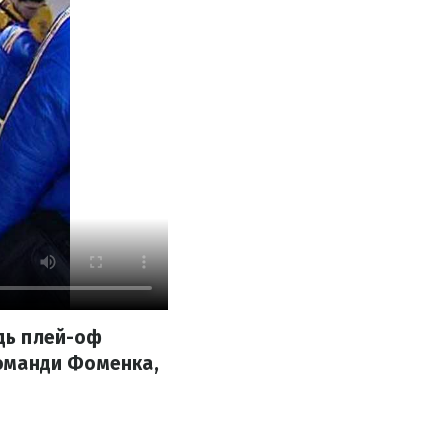
ідь плей-оф
команди Фоменка,