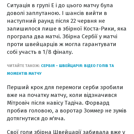
Ситуація в групі Е і до цього матчу була
доволі заплутаною. І шансів вийти в
наступний раунд після 22 червня не
залишилося лише в збірної Коста-Рики, яка
програла два матчі. Збірна Сербії у матчі
проти швейцарців ж могла гарантувати
собі участь в 1/8 фіналу.
ЧИТАЙТЕ ТАКОЖ:
СЕРБІЯ – ШВЕЙЦАРІЯ: ВІДЕО ГОЛІВ ТА
МОМЕНТІВ МАТЧУ
Перший крок для перемоги серби зробили
вже на початку матчу, коли відзначився
Мітровіч після навісу Тадіча. Форвард
пробив головою, а воротар Зоммер не зумів
дотягнутися до м'яча.
Свої голи збірна Швейцарії забивала вже у