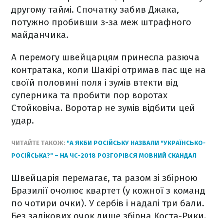
другому таймі. Спочатку забив Джака,
потужно пробивши з-за меж штрафного
майданчика.
А перемогу швейцарцям принесла разюча
контратака, коли Шакірі отримав пас ще на
своїй половині поля і зумів втекти від
суперника та пробити пор воротах
Стойковіча. Воротар не зумів відбити цей
удар.
ЧИТАЙТЕ ТАКОЖ:
"А ЯКБИ РОСІЙСЬКУ НАЗВАЛИ "УКРАЇНСЬКО-
РОСІЙСЬКА?" – НА ЧС-2018 РОЗГОРІВСЯ МОВНИЙ СКАНДАЛ
Швейцарія перемагає, та разом зі збірною
Бразилії очолює квартет (у кожної з команд
по чотири очки). У сербів і надалі три бали.
Без залікових очок лише збірна Коста-Рики.