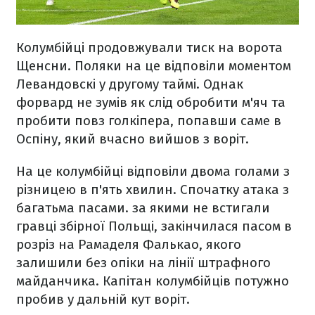
Колумбійці продовжували тиск на ворота
Щенсни. Поляки на це відповіли моментом
Левандовскі у другому таймі. Однак
форвард не зумів як слід обробити м'яч та
пробити повз голкіпера, попавши саме в
Оспіну, який вчасно вийшов з воріт.
На це колумбійці відповіли двома голами з
різницею в п'ять хвилин. Спочатку атака з
багатьма пасами. за якими не встигали
гравці збірної Польщі, закінчилася пасом в
розріз на Рамаделя Фалькао, якого
залишили без опіки на лінії штрафного
майданчика. Капітан колумбійців потужно
пробив у дальній кут воріт.