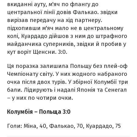
вкиданні ауту, м'яч по флангу до
центральної лінії довів Фалькао. звідки
вирізав передачу на хід партнеру.
підхопивши м'яч мало не в центральному
колі, Куардадо дійшов з ним до штрафного
майданчика суперників, звідки й пробив у
кут воріт Щенсни. 3:0.
Ця поразка залишила Польщу без плей-оф
Чемпіонату світу. У них жодного набраного
очка після двох турів. У збірної Колумбії три
бали. Лідирують і надалі Японія та Сенегал
– у них по чотири очки.
Колумбія – Польща 3:0
Голи: Міна, 40, Фалькао, 70, Куардадо, 75