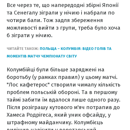
Все через те, що напередодні збірні Японії
та Сенегалу зіграли у нічию і набрали по
чотири бали. Тож задля збереження
можливості вийти з групи, треба було хоча
б зіграти у нічию.
ЧИТАЙТЕ ТАКОЖ:
ПОЛЬЩА – КОЛУМБІЯ: ВІДЕО ГОЛІВ ТА
МОМЕНТІВ МАТЧУ ЧЕМПІОНАТУ СВІТУ
Колумбійці були більше заряджені на
боротьбу (у рамках правил) у цьому матчі.
"Лос кафетерос" створили чималу кількість
проблем польській обороні. Та в першому
таймі забити їм вдалося лише одного разу.
Після розіграшу кутового м'яч потрапив до
Хамеса Родрігеса, який уник офсайду, у
штрафному майданчику. Колумбієць
вирішив навісити у воротарський