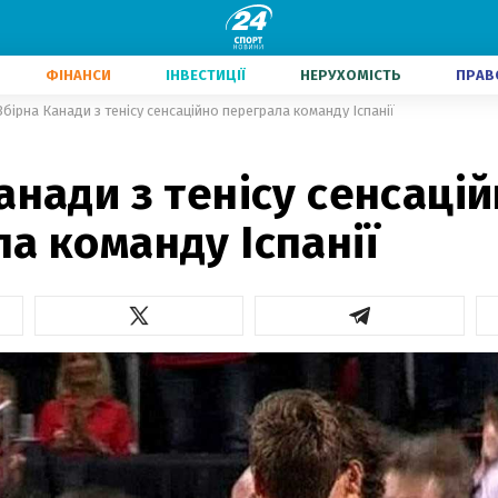
ФІНАНСИ
ІНВЕСТИЦІЇ
НЕРУХОМІСТЬ
ПРАВ
Збірна Канади з тенісу сенсаційно переграла команду Іспанії
анади з тенісу сенсаці
а команду Іспанії