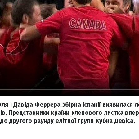
ля і Давіда Феррера збірна Іспанії виявилася
ців. Представники країни кленового листка впер
 до другого раунду елітної групи Кубка Девіса.