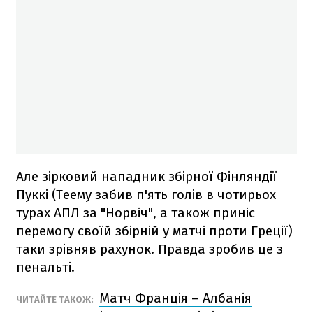
Але зірковий нападник збірної Фінляндії
Пуккі (Теему забив п'ять голів в чотирьох
турах АПЛ за "Норвіч", а також приніс
перемогу своїй збірній у матчі проти Греції)
таки зрівняв рахунок. Правда зробив це з
пенальті.
Матч Франція – Албанія
ЧИТАЙТЕ ТАКОЖ: