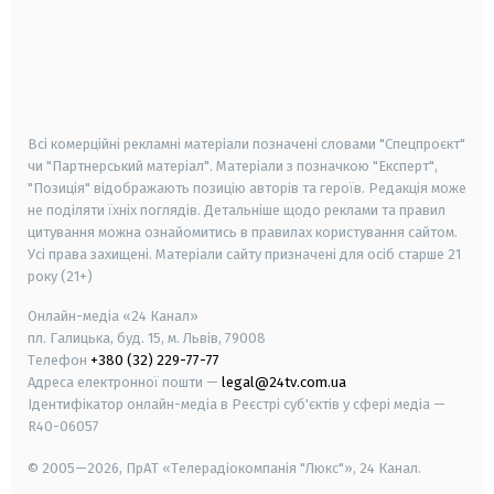
android
apple
smart tv
samsung smart tv
Всі комерційні рекламні матеріали позначені словами "Спецпроєкт"
чи "Партнерський матеріал". Матеріали з позначкою "Експерт",
"Позиція" відображають позицію авторів та героїв. Редакція може
не поділяти їхніх поглядів. Детальніше щодо реклами та правил
цитування можна ознайомитись в правилах користування сайтом.
Усі права захищені.
Матеріали сайту призначені для осіб старше
21
року (21+)
Онлайн-медіа «24 Канал»
пл. Галицька, буд. 15, м. Львів, 79008
Телефон
+380 (32) 229-77-77
Адреса електронної пошти —
legal@24tv.com.ua
Ідентифікатор онлайн-медіа в Реєстрі суб'єктів у сфері медіа —
R40-06057
© 2005—2026,
ПрАТ «Телерадіокомпанія "Люкс"», 24 Канал.