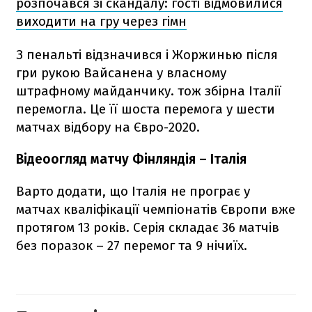
розпочався зі скандалу: гості відмовилися
виходити на гру через гімн
З пенальті відзначився і Жоржинью після
гри рукою Вайсанена у власному
штрафному майданчику. тож збірна Італії
перемогла. Це її шоста перемога у шести
матчах відбору на Євро-2020.
Відеоогляд матчу Фінляндія – Італія
Варто додати, що Італія не програє у
матчах кваліфікації чемпіонатів Європи вже
протягом 13 років. Серія складає 36 матчів
без поразок – 27 перемог та 9 нічиїх.