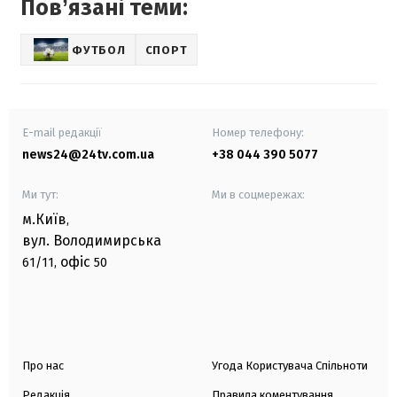
Повʼязані теми:
ФУТБОЛ
СПОРТ
E-mail редакції
Номер телефону:
news24@24tv.com.ua
+38 044 390 5077
Ми тут:
Ми в соцмережах:
м.Київ
,
вул. Володимирська
офіс
61/11,
50
Про нас
Угода Користувача Спільноти
Редакція
Правила коментування