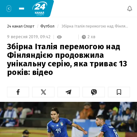
24 канал Спорт
Футбол
 Збірна Італія перемогою над Фінляндією продовжила унікальну серію, яка триває 13 років: відео 
2 хв
9 вересня 2019,
09:42
Збірна Італія перемогою над
Фінляндією продовжила
унікальну серію, яка триває 13
років: відео