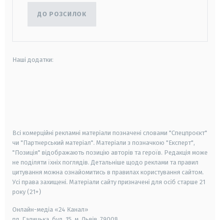
ДО РОЗСИЛОК
Наші додатки:
android
apple
smart tv
samsung smart tv
Всі комерційні рекламні матеріали позначені словами "Спецпроєкт"
чи "Партнерський матеріал". Матеріали з позначкою "Експерт",
"Позиція" відображають позицію авторів та героїв. Редакція може
не поділяти їхніх поглядів. Детальніше щодо реклами та правил
цитування можна ознайомитись в правилах користування сайтом.
Усі права захищені.
Матеріали сайту призначені для осіб старше
21
року (21+)
Онлайн-медіа «24 Канал»
пл. Галицька, буд. 15, м. Львів, 79008