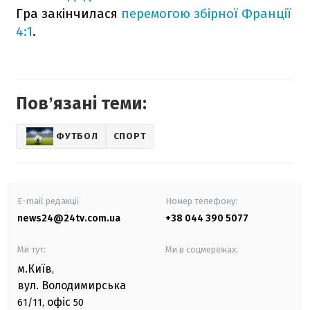
Гра закінчилася
перемогою збірної Франції
4:1
.
Повʼязані теми:
ФУТБОЛ
СПОРТ
E-mail редакції
Номер телефону:
news24@24tv.com.ua
+38 044 390 5077
Ми тут:
Ми в соцмережах:
м.Київ
,
вул. Володимирська
офіс
61/11,
50