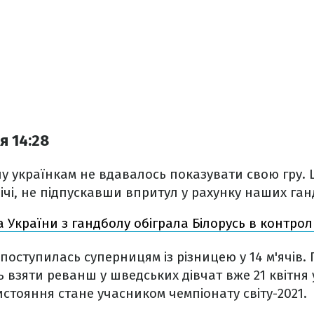
я 14:28
чу українкам не вдавалось показувати свою гру
річі, не підпускавши впритул у рахунку наших ган
а України з гандболу обіграла Білорусь в контро
поступилась суперницям із різницею у 14 м'ячів. 
 взяти реванш у шведських дівчат вже 21 квітня у
тояння стане учасником чемпіонату світу-2021.