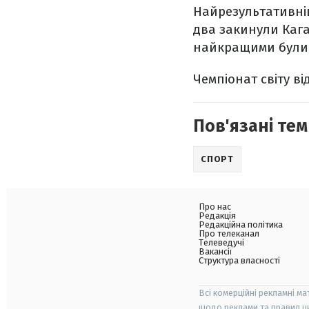
Найрезультативніш
два закинули Кага
найкращими були Ро
Чемпіонат світу від
Пов'язані тем
СПОРТ
Про нас
Редакція
Редакційна політика
Про телеканал
Телеведучі
Вакансії
Структура власності
Всі комерційні рекламні ма
щодо реклами та правил ц