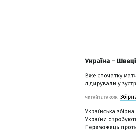
Україна – Швеці
Вже спочатку мат
лідирували у зуст
Збірн
ЧИТАЙТЕ ТАКОЖ
Українська збірна 
України спробують
Переможець протис