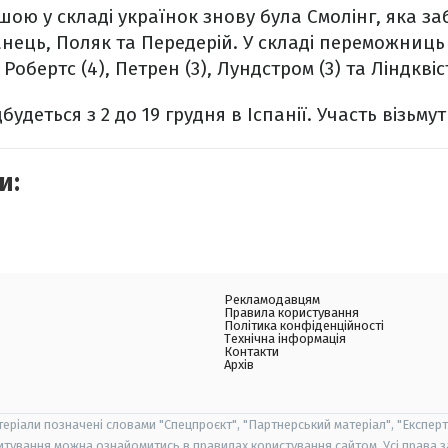
ою у складі українок знову була Смолінг, яка за
нець, Поляк та Передерій. У складі переможниць
бертс (4), Петрен (3), Лундстром (3) та Ліндквіст
будеться з 2 до 19 грудня в Іспанії.
Участь візьмуть
и:
Рекламодавцям
Правила користування
Політика конфіденційності
Технічна інформація
Контакти
Архів
теріали позначені словами "Спецпроєкт", "Партнерський матеріал", "Експерт
итування можна ознайомитись в правилах користування сайтом. Усі права 