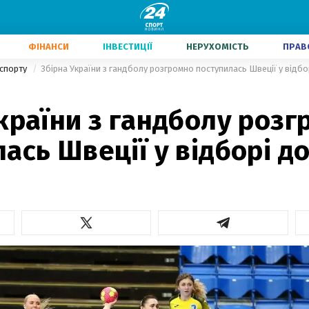
ФІНАНСИ
ІНВЕСТИЦІЇ
НЕРУХОМІСТЬ
ПРАВ
 спорту
Збірна України з гандболу розгромно поступилась Швеції у відбо
країни з гандболу розг
ась Швеції у відборі д