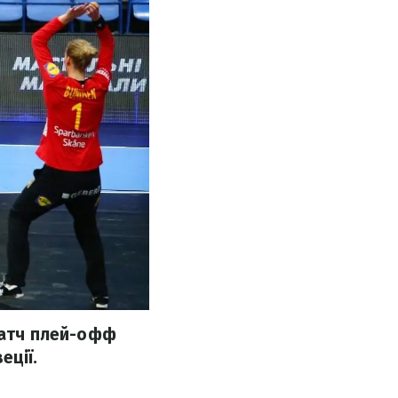
матч плей-офф
еції.