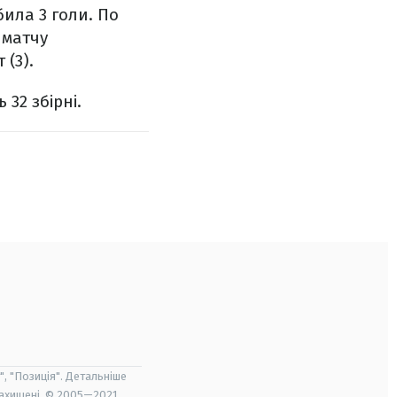
била 3 голи. По
 матчу
 (3).
 32 збірні.
", "Позиція". Детальніше
захищені. © 2005—2021,