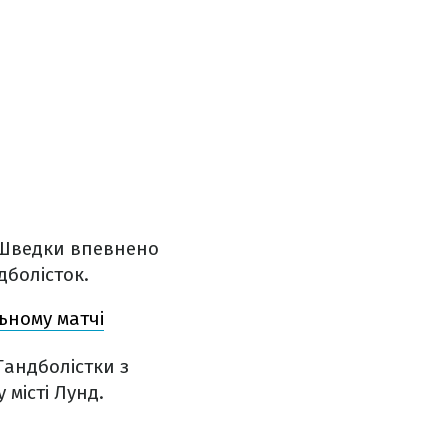
. Шведки впевнено
дболісток.
льному матчі
Гандболістки з
 місті Лунд.