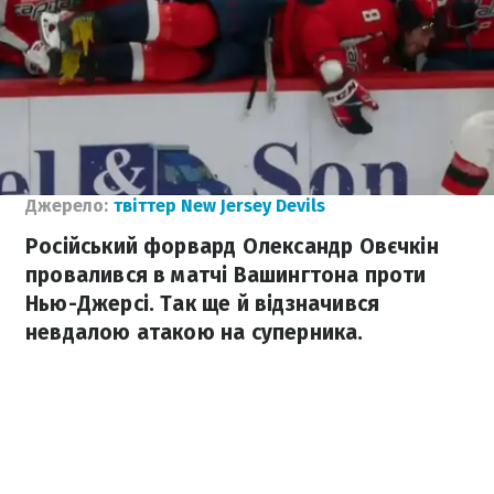
Джерело:
твіттер New Jersey Devils
Російський форвард Олександр Овєчкін
провалився в матчі Вашингтона проти
Нью-Джерсі. Так ще й відзначився
невдалою атакою на суперника.