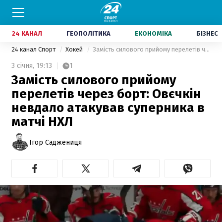
24 КАНАЛ
ГЕОПОЛІТИКА
ЕКОНОМІКА
БІЗНЕС
24 канал Спорт
Хокей
Замість силового прийому перелетів через борт: Овєчкін невдало атакував суперника в матчі НХЛ
3 січня,
19:13
1
Замість силового прийому
перелетів через борт: Овєчкін
невдало атакував суперника в
матчі НХЛ
Ігор Саджениця