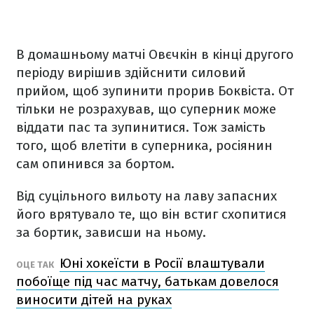
В домашньому матчі Овєчкін в кінці другого
періоду вирішив здійснити силовий
прийом, щоб зупинити прорив Боквіста. От
тільки не розрахував, що суперник може
віддати пас та зупинитися. Тож замість
того, щоб влетіти в суперника, росіянин
сам опинився за бортом.
Від суцільного вильоту на лаву запасних
його врятувало те, що він встиг схопитися
за бортик, зависши на ньому.
Юні хокеїсти в Росії влаштували
ОЦЕ ТАК
побоїще під час матчу, батькам довелося
виносити дітей на руках