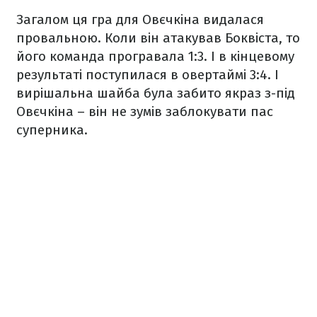
Загалом ця гра для Овєчкіна видалася
провальною. Коли він атакував Боквіста, то
його команда програвала 1:3. І в кінцевому
результаті поступилася в овертаймі 3:4. І
вирішальна шайба була забито якраз з-під
Овєчкіна – він не зумів заблокувати пас
суперника.