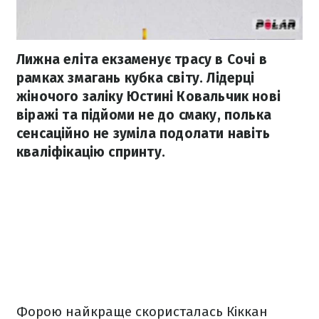
Лижна еліта екзаменує трасу в Сочі в
рамках змагань кубка світу. Лідерці
жіночого заліку Юстині Ковальчик нові
віражі та підйоми не до смаку, полька
сенсаційно не зуміла подолати навіть
кваліфікацію спринту.
Форою найкраще скористалась Кіккан