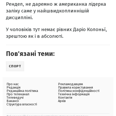
Рендел, не даремно ж американка лідерка
заліку саме у найшвидкоплиннішій
дисципліні.
У чоловіків тут немає рівних Даріо Колоньї,
зрештою як і в абсолюті.
Пов'язані теми:
СПОРТ
Про нас
Рекламодавцям
Редакція
Правила користування
Редакційна політика
Політика конфіденційності
Про телеканал
Технічна інформація
Телеведучі
Контакти
Вакансії
Архів
Структура власності