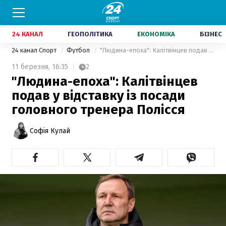
24 КАНАЛ
ГЕОПОЛІТИКА
ЕКОНОМІКА
БІЗНЕС
24 канал Спорт
Футбол
"Людина-епоха": Калітвінцев подав у відставку із посади головного тренера Полісся
11 березня,
16:35
2
"Людина-епоха": Калітвінцев
подав у відставку із посади
головного тренера Полісся
Софія Кулай