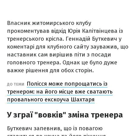
Власник житомирського клубу
прокоментував відхід Юрія Калітвінцева із
тренерського крісла. Геннадій Буткевич у
коментарі для клубного сайту зауважив, що
наставник сам вирішив піти з посади
головного тренера. Однак це було дуже
важке рішення для обох сторін.
Полісся може попрощатись із
ДО ТЕМИ
тренером: на його місце вже сватають
провального екскоуча Шахтаря
У зграї "вовків" зміна тренера
Буткевич запевнив, що із повагою