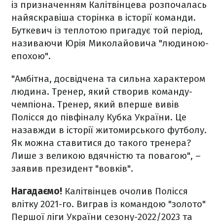
із призначенням Калітвінцева розпочалась
найяскравіша сторінка в історії команди.
Буткевич із теплотою пригадує той період,
називаючи Юрія Миколайовича "людиною-
епохою".
"Амбітна, досвідчена та сильна характером
людина. Тренер, який створив команду-
чемпіона. Тренер, який вперше вивів
Полісся до півфіналу Кубка України. Це
назавжди в історії житомирського футболу.
Як можна ставитися до такого тренера?
Лише з великою вдячністю та повагою", –
заявив президент "вовків".
Нагадаємо!
Калітвінцев очолив Полісся
влітку 2021-го. Виграв із командою "золото"
Першої ліги України сезону-2022/2023 та