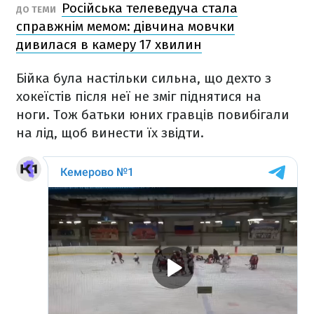
Російська телеведуча стала
ДО ТЕМИ
справжнім мемом: дівчина мовчки
дивилася в камеру 17 хвилин
Бійка була настільки сильна, що дехто з
хокеїстів після неї не зміг піднятися на
ноги. Тож батьки юних гравців повибігали
на лід, щоб винести їх звідти.