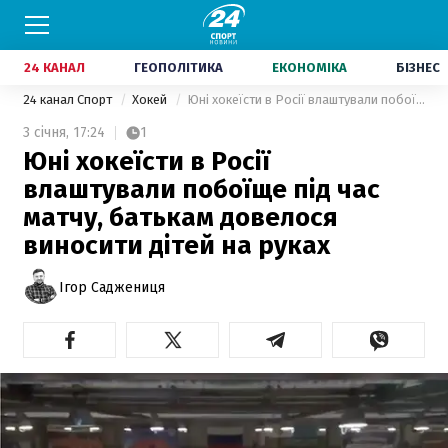
24 КАНАЛ
ГЕОПОЛІТИКА
ЕКОНОМІКА
БІЗНЕС
24 канал Спорт
Хокей
Юні хокеїсти в Росії влаштували побоїще під час матчу, батькам довелося виносити дітей на руках
3 січня,
17:24
1
Юні хокеїсти в Росії
влаштували побоїще під час
матчу, батькам довелося
виносити дітей на руках
Ігор Саджениця