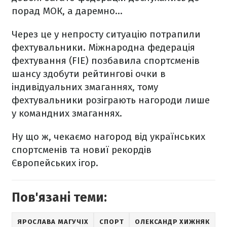
порад МОК, а даремно...
Через це у непросту ситуацію потрапили
фехтувальники. Міжнародна федерація
фехтування (FIE) позбавила спортсменів
шансу здобути рейтингові очки в
індивідуальних змаганнях, тому
фехтувальники розіграють нагороди лише
у командних змаганнях.
Ну що ж, чекаємо нагород від українських
спортсменів та новиї рекордів
Європейських ігор.
Пов'язані теми:
ЯРОСЛАВА МАГУЧІХ
СПОРТ
ОЛЕКСАНДР ХИЖНЯК
М