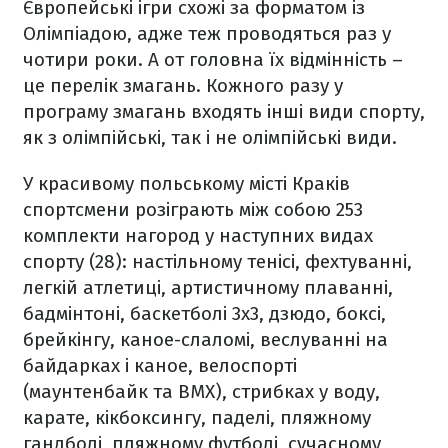
Європейські ігри схожі за форматом із
Олімпіадою, адже теж проводяться раз у
чотири роки. А от головна їх відмінність –
це перелік змагань. Кожного разу у
програму змагань входять інші види спорту,
як з олімпійські, так і не олімпійські види.
У красивому польському місті Краків
спортсмени розіграють між собою 253
комплекти нагород у наступних видах
спорту (28): настільному тенісі, фехтуванні,
легкій атлетиці, артистичному плаванні,
бадмінтоні, баскетболі 3х3, дзюдо, боксі,
брейкінгу, каное-слаломі, веслуванні на
байдарках і каное, велоспорті
(маунтенбайк та BMX), стрибках у воду,
карате, кікбоксингу, паделі, пляжному
гандболі, пляжному футболі, сучасному