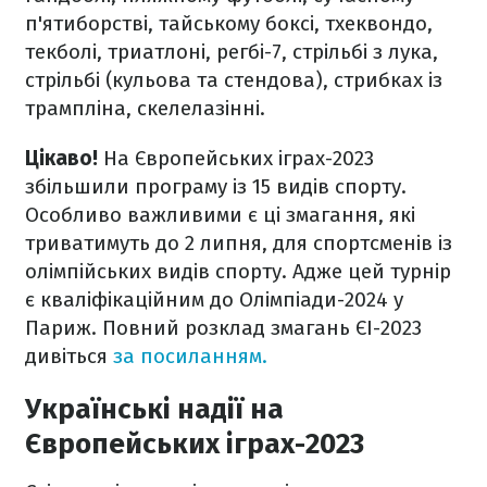
п'ятиборстві, тайському боксі, тхеквондо,
текболі, триатлоні, регбі-7, стрільбі з лука,
стрільбі (кульова та стендова), стрибках із
трампліна, скелелазінні.
Цікаво!
На Європейських іграх-2023
збільшили програму із 15 видів спорту.
Особливо важливими є ці змагання, які
триватимуть до 2 липня, для спортсменів із
олімпійських видів спорту. Адже цей турнір
є кваліфікаційним до Олімпіади-2024 у
Париж. Повний розклад змагань ЄІ-2023
дивіться
за посиланням.
Українські надії на
Європейських іграх-2023