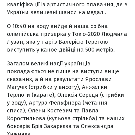
кваліфікації із артистичного плавання, де в
України величезні шанси на медалі.
О 10:40 на воду вийде й наша срібна
олімпійська призерка у Токіо-2020 Людмила
Лузан, яка у парі з Валерією Теретою
виступить у каное-двійці на 500 метрів.
Загалом великі надії українців
покладаються не лише на виступи вище
сказаних, а й на результати Ярослави
Магучіх (стрибки у висоту), Анжеліки
Терлюги (карате), Олексія Середи (стрибки
у воду), Артура Фельфнера (метання
списа), Олени Костевич та Павла
Коростильова (кульова стрільба) та наших
боксерів Брія Захарєєва та Олександра
Хижняка.