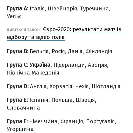
Група A:
Італія, Швейцарія, Туреччина,
Уельс
Євро-2020: результати матчів
ДИВІТЬСЯ ТАКОЖ
відбору та відео голів
Група B:
Бельгія, Росія
, Данія, Фінляндія
Група C:
Україна
, Нідерланди, Австрія,
Північна Македонія
Група D:
Англія, Хорватія, Чехія, Шотландія
Група E:
Іспанія, Польща, Швеція,
Словаччина
Група F:
Німеччина, Франція, Португалія,
Угорщина