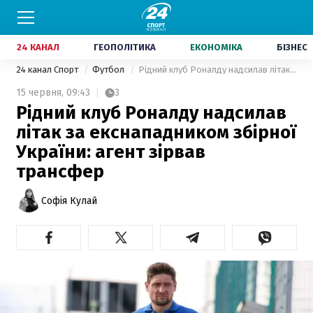
24 КАНАЛ
ГЕОПОЛІТИКА
ЕКОНОМІКА
БІЗНЕС
24 канал Спорт
Футбол
Рідний клуб Роналду надсилав літак за екснападником збірної України: агент зірвав трансфер
15 червня,
09:43
3
Рідний клуб Роналду надсилав
літак за екснападником збірної
України: агент зірвав
трансфер
Софія Кулай