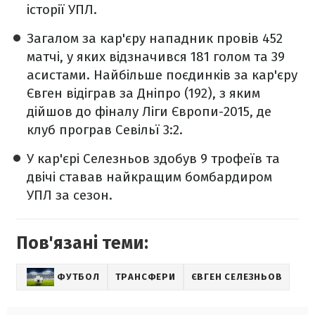
історії УПЛ.
Загалом за кар'єру нападник провів 452
матчі, у яких відзначився 181 голом та 39
асистами. Найбільше поєдинків за кар'єру
Євген відіграв за Дніпро (192), з яким
дійшов до фіналу Ліги Європи-2015, де
клуб програв Севільї 3:2.
У кар'єрі Селезньов здобув 9 трофеїв та
двічі ставав найкращим бомбардиром
УПЛ за сезон.
Пов'язані теми:
ФУТБОЛ
ТРАНСФЕРИ
ЄВГЕН СЕЛЕЗНЬОВ