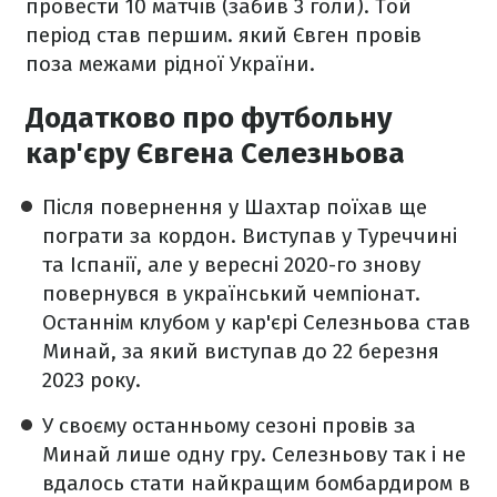
провести 10 матчів (забив 3 голи). Той
період став першим. який Євген провів
поза межами рідної України.
Додатково про футбольну
кар'єру Євгена Селезньова
Після повернення у Шахтар поїхав ще
пограти за кордон. Виступав у Туреччині
та Іспанії, але у вересні 2020-го знову
повернувся в український чемпіонат.
Останнім клубом у кар'єрі Селезньова став
Минай, за який виступав до 22 березня
2023 року.
У своєму останньому сезоні провів за
Минай лише одну гру. Селезньову так і не
вдалось стати найкращим бомбардиром в