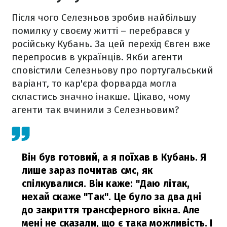
Після чого Селезньов зробив найбільшу
помилку у своєму житті – перебрався у
російську Кубань. За цей перехід Євген вже
перепросив в українців. Якби агенти
сповістили Селезньову про португальський
варіант, то кар'єра форварда могла
скластись значно інакше. Цікаво, чому
агенти так вчинили з Селезньовим?
Він був готовий, а я поїхав в Кубань. Я
лише зараз почитав смс, як
спілкувалися. Він каже: "Даю літак,
нехай скаже "Так". Це було за два дні
до закриття трансферного вікна. Але
мені не сказали, що є така можливість. І