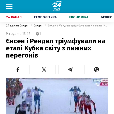
24 КАНАЛ
ГЕОПОЛІТИКА
ЕКОНОМІКА
БІЗНЕС
24 канал Спорт
Спорт
Єнсен і Рендел тріумфували на етапі Кубка світу з лижних перегонів
9 грудня,
13:42
1
Єнсен і Рендел тріумфували на
етапі Кубка світу з лижних
перегонів