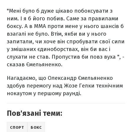
"Мені було б дуже цікаво побоксувати з
ним. І я б його побив. Саме за правилами
боксу. А в ММА проти мене у нього шансів б
взагалі не було. Втім, якби ви у нього
запитали, чи хоче він спробувати свої сили
у змішаних єдиноборствах, він би вас і
слухати не став. Пропустив би повз вуха ", -
сказав Ємельяненко.
Нагадаємо, що Олександр Ємельяненко
здобув перемогу над Жозе Гелки технічним
нокаутом у першому раунді.
Пов'язані теми:
СПОРТ
БОКС