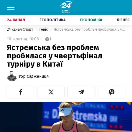
24 КАНАЛ
ГЕОПОЛІТИКА
ЕКОНОМІКА
БІЗНЕС
24 канал Спорт
Теніс
Ястремська без проблем пробилася у чвертьфінал турніру в Китаї
10 жовтня,
10:06
1
Ястремська без проблем
пробилася у чвертьфінал
турніру в Китаї
Ігор Саджениця