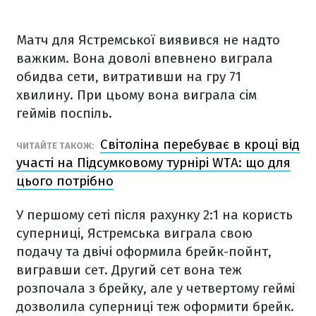
Матч для Ястремської виявився не надто
важким. Вона доволі впевнено виграла
обидва сети, витративши на гру 71
хвилину. При цьому вона виграла сім
геймів поспіль.
Світоліна перебуває в кроці від
ЧИТАЙТЕ ТАКОЖ:
участі на Підсумковому турнірі WTA: що для
цього потрібно
У першому сеті після рахунку 2:1 на користь
суперниці, Ястремська виграла свою
подачу та двічі оформила брейк-пойнт,
вигравши сет. Другий сет вона теж
розпочала з брейку, але у четвертому геймі
дозволила суперниці теж оформити брейк.