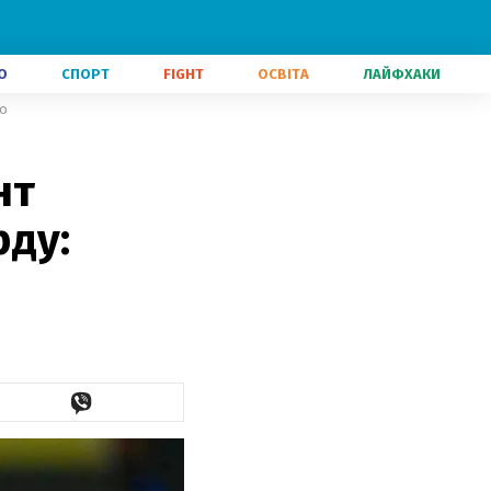
О
СПОРТ
FIGHT
ОСВІТА
ЛАЙФХАКИ
ео
нт
рду: