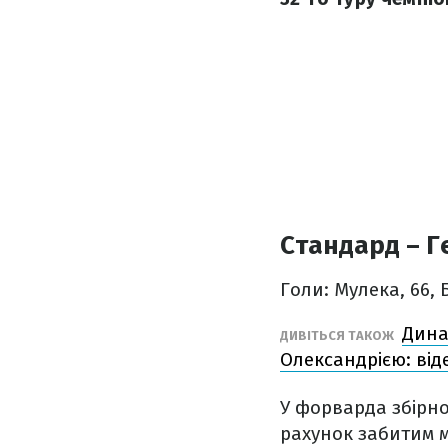
Стандард – Ге
Голи: Мулека, 66, 
Дина
ДИВІТЬСЯ ТАКОЖ
Олександрією: від
У форварда збірн
рахунок забитим м