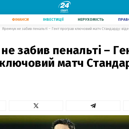
ФІНАНСИ
ІНВЕСТИЦІЇ
НЕРУХОМІСТЬ
ПРАВ
Яремчук не забив пенальті – Гент програв ключовий матч Стандарду: від
не забив пенальті – Ге
 ключовий матч Станда