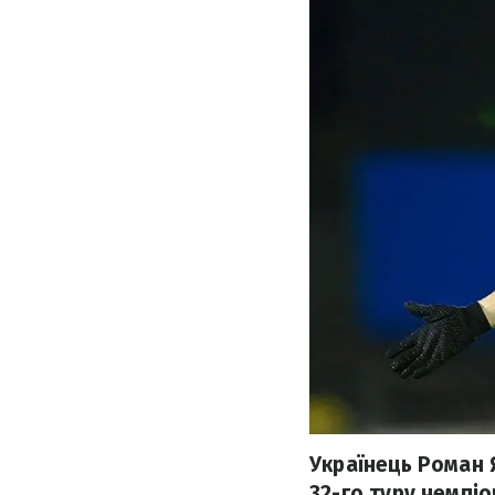
Українець Роман 
32-го туру чемпіо