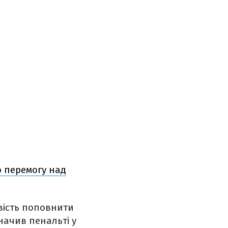
о перемогу над
вість поповнити
начив пенальті у