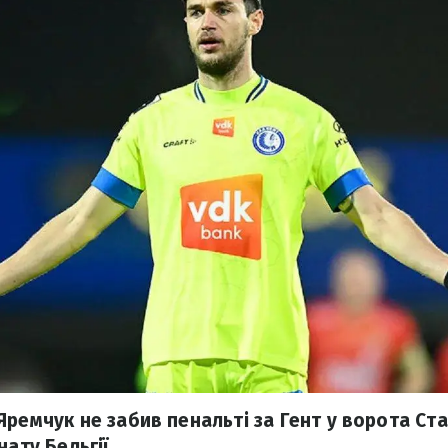
Яремчук не забив пенальті за Гент у ворота Ст
нату Бельгії.