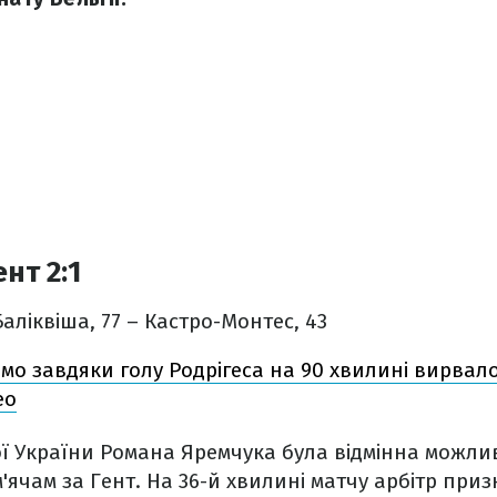
нт 2:1
Баліквіша, 77 – Кастро-Монтес, 43
мо завдяки голу Родрігеса на 90 хвилині вирвал
ео
ої України Романа Яремчука була відмінна можли
'ячам за Гент. На 36-й хвилині матчу арбітр приз