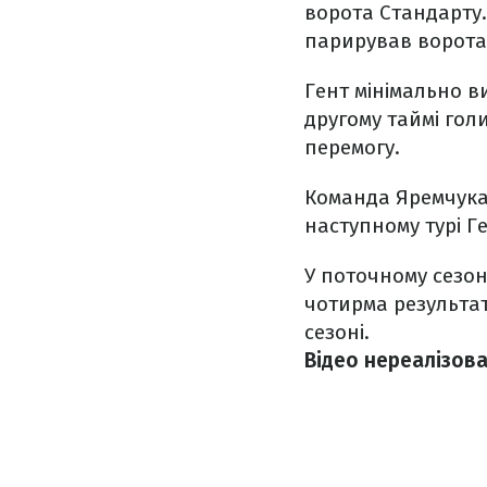
ворота Стандарту.
парирував ворота
Гент мінімально в
другому таймі гол
перемогу.
Команда Яремчука і
наступному турі Ге
У поточному сезоні
чотирма результа
сезоні.
Відео нереалізов