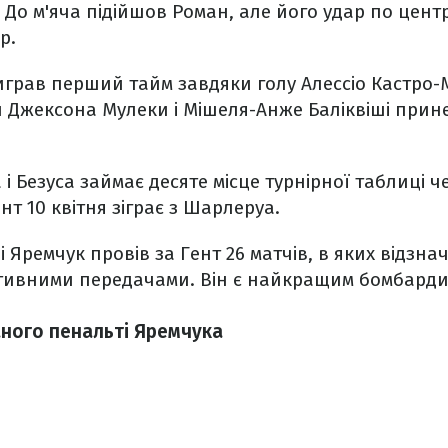
 До м'яча підійшов Роман, але його удар по цент
р.
играв перший тайм завдяки голу Алессіо Кастро-
и Джексона Мулеки і Мішеля-Анже Баліквіші при
 Безуса займає десяте місце турнірної таблиці че
нт 10 квітня зіграє з Шарлеруа.
 Яремчук провів за Гент 26 матчів, в яких відзнач
тивними передачами. Він є найкращим бомбарди
аного пенальті Яремчука