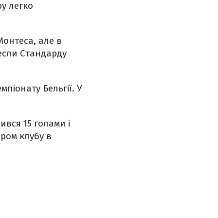
ру легко
Монтеса, але в
несли Стандарду
мпіонату Бельгії. У
ився 15 голами і
ром клубу в