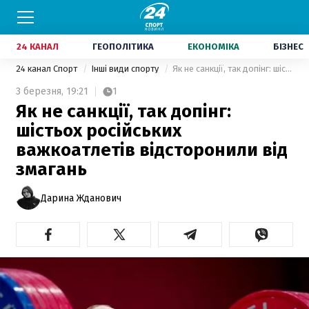
24 КАНАЛ
ГЕОПОЛІТИКА
ЕКОНОМІКА
БІЗНЕС
24 канал Спорт
Інші види спорту
Як не санкції, так допінг: шістьох російських важкоатлетів відсторонили від змагань
3 березня,
19:21
1
Як не санкції, так допінг:
шістьох російських
важкоатлетів відсторонили від
змагань
Дарина Жданович