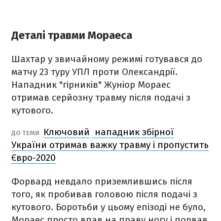
Деталі травми Мораеса
Шахтар у звичайному режимі готувався до
матчу 23 туру УПЛ проти Олександрії.
Нападник "гірників" Жуніор Мораес
отримав серйозну травму після подачі з
кутового.
Ключовий
нападник збірної
ДО ТЕМИ
України отримав важку травму і пропустить
Євро-2020
Форвард невдало приземлившись після
того, як пробивав головою після подачі з
кутового. Боротьби у цьому епізоді не було,
Мораес просто впав на праву ногу і порвав