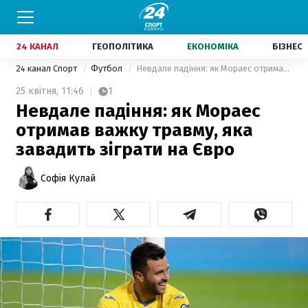
24 КАНАЛ
ГЕОПОЛІТИКА
ЕКОНОМІКА
БІЗНЕС
24 канал Спорт
Футбол
Невдале падіння: як Мораес отримав важку травму, яка завадить зіграти на Євро
25 квітня,
11:46
1
Невдале падіння: як Мораес
отримав важку травму, яка
завадить зіграти на Євро
Софія Кулай