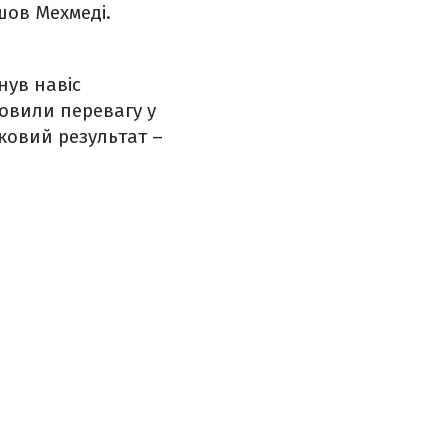
шов Мехмеді.
нув навіс
новили перевагу у
мковий результат –