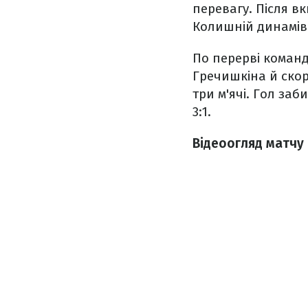
перевагу. Після в
Колишній динаміве
По перерві команд
Гречишкіна й скор
три м'ячі. Гол за
3:1.
Відеоогляд матчу