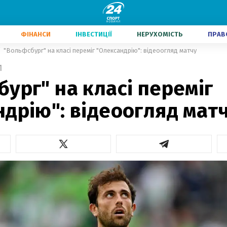
ФІНАНСИ
ІНВЕСТИЦІЇ
НЕРУХОМІСТЬ
ПРАВ
"Вольфсбург" на класі переміг "Олександрію": відеоогляд матчу
1
ург" на класі переміг
дрію": відеоогляд мат