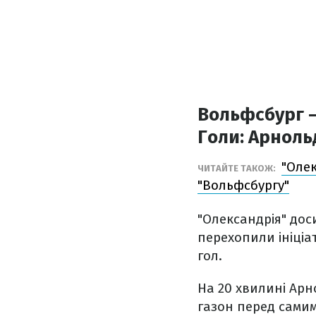
Вольфсбург –
Голи:
Арнольд,
"Олек
ЧИТАЙТЕ ТАКОЖ:
"Вольфсбургу"
"Олександрія" дос
перехопили ініціат
гол.
На 20 хвилині Арн
газон перед самим