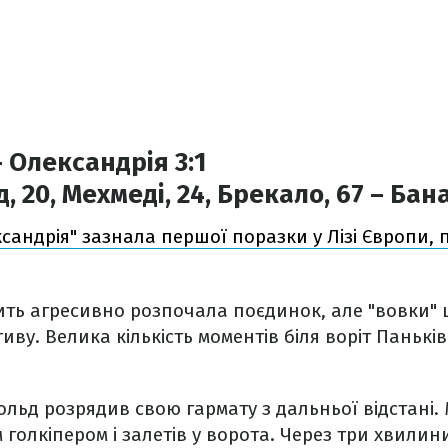
 Олександрія 3:1
 20, Мехмеді, 24, Брекало, 67 – Бан
сандрія" зазнала першої поразки у Лізі Європи,
ить агресивно розпочала поєдинок, але "вовки"
иву. Велика кількість моментів біля воріт Панькі
ольд розрядив свою гармату з дальньої відстані.
 голкіпером і залетів у ворота. Через три хвилин