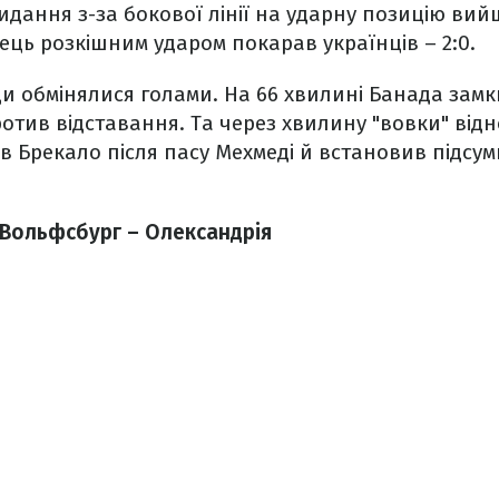
кидання з-за бокової лінії на ударну позицію вий
ць розкішним ударом покарав українців – 2:0.
и обмінялися голами. На 66 хвилині Банада замк
отив відставання. Та через хвилину "вовки" від
бив Брекало після пасу Мехмеді й встановив підсу
 Вольфсбург – Олександрія