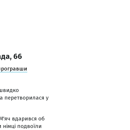
ада, 66
 програвши
 швидко
ва перетворилася у
 М'яч вдарився об
и німці подвоїли