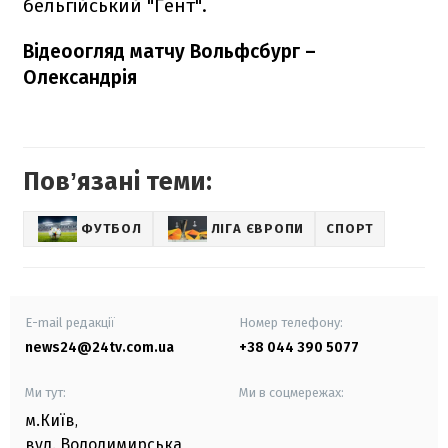
бельгійський "Гент".
Відеоогляд матчу Вольфсбург –
Олександрія
Повʼязані теми:
ФУТБОЛ
ЛІГА ЄВРОПИ
СПОРТ
E-mail редакції
Номер телефону:
news24@24tv.com.ua
+38 044 390 5077
Ми тут:
Ми в соцмережах:
м.Київ
,
вул. Володимирська