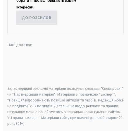
обрати ті, що відповідають вашим
інтересам.
ДО РОЗСИЛОК
Наші додатки:
android
apple
smart tv
samsung smart tv
Всі комерційні рекламні матеріали позначені словами "Спецпроєкт"
чи "Партнерський матеріал". Матеріали з позначкою "Експерт",
"Позиція" відображають позицію авторів та героїв. Редакція може
не поділяти їхніх поглядів. Детальніше щодо реклами та правил
цитування можна ознайомитись в правилах користування сайтом.
Усі права захищені.
Матеріали сайту призначені для осіб старше
21
року (21+)