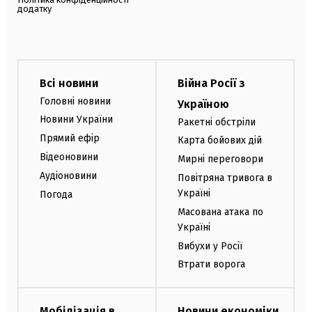
додатку
Всі новини
Війна Росії з
Головні новини
Україною
Новини України
Ракетні обстріли
Прямий ефір
Карта бойових дій
Відеоновини
Мирні переговори
Аудіоновини
Повітряна тривога в
Україні
Погода
Масована атака по
Україні
Вибухи у Росії
Втрати ворога
Мобілізація в
Новини економіки