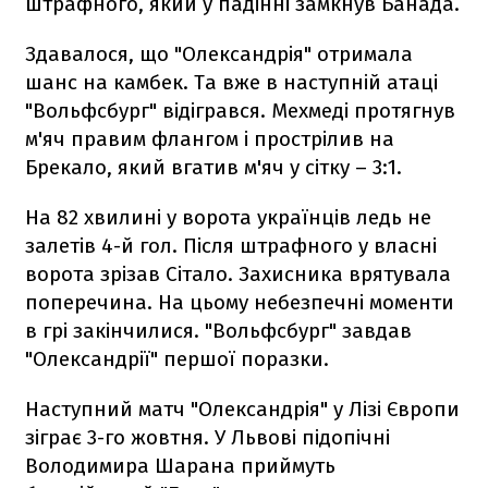
штрафного, який у падінні замкнув Банада.
Здавалося, що "Олександрія" отримала
шанс на камбек. Та вже в наступній атаці
"Вольфсбург" відігрався. Мехмеді протягнув
м'яч правим флангом і прострілив на
Брекало, який вгатив м'яч у сітку – 3:1.
На 82 хвилині у ворота українців ледь не
залетів 4-й гол. Після штрафного у власні
ворота зрізав Сітало. Захисника врятувала
поперечина. На цьому небезпечні моменти
в грі закінчилися. "Вольфсбург" завдав
"Олександрії" першої поразки.
Наступний матч "Олександрія" у Лізі Європи
зіграє 3-го жовтня. У Львові підопічні
Володимира Шарана приймуть