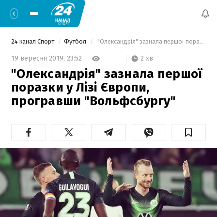
24 канал Спорт
Футбол
 "Олександрія" зазнала першої поразки у Лізі Європи, програвши "Вольфсбургу" 
2 хв
19 вересня 2019,
23:52
"Олександрія" зазнала першої
поразки у Лізі Європи,
програвши "Вольфсбургу"