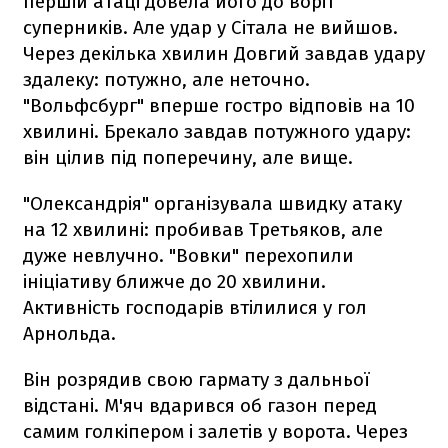
першій атаці довела його до воріт
суперників. Але удар у Сітала не вийшов.
Через декілька хвилин Довгий завдав удару
здалеку: потужно, але неточно.
"Вольфсбург" вперше гостро відповів на 10
хвилині. Брекало завдав потужного удару:
він цілив під поперечину, але вище.
"Олександрія" організувала швидку атаку
на 12 хвилині: пробивав Третьяков, але
дуже невлучно. "Вовки" перехопили
ініціативу ближче до 20 хвилини.
Активність господарів втілилися у гол
Арнольда.
Він розрядив свою гармату з дальньої
відстані. М'яч вдарився об газон перед
самим голкіпером і залетів у ворота. Через