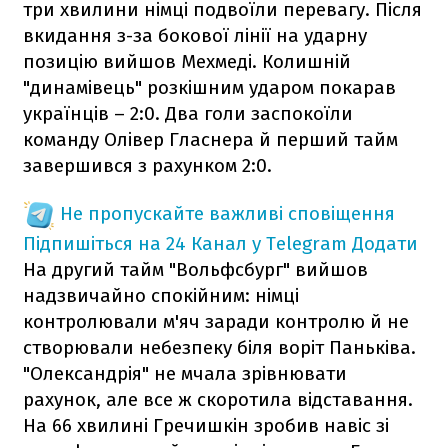
три хвилини німці подвоїли перевагу. Після
вкидання з-за бокової лінії на ударну
позицію вийшов Мехмеді. Колишній
"динамівець" розкішним ударом покарав
українців – 2:0. Два голи заспокоїли
команду Олівер Гласнера й перший тайм
завершився з рахунком 2:0.
Не пропускайте важливі сповіщення
Підпишіться на 24 Канал у Telegram
Додати
На другий тайм "Вольфсбург" вийшов
надзвичайно спокійним: німці
контролювали м'яч заради контролю й не
створювали небезпеку біля воріт Паньківа.
"Олександрія" не мчала зрівнювати
рахунок, але все ж скоротила відставання.
На 66 хвилині Гречишкін зробив навіс зі