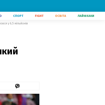
О
СПОРТ
FIGHT
ОСВІТА
ЛАЙФХАКИ
вся у 6,5 мільйонів
який