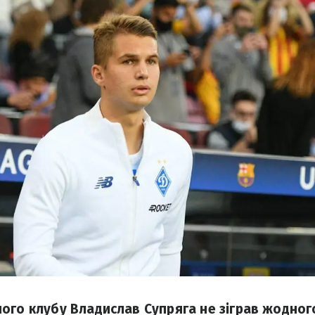
ого клубу Владислав Супряга не зіграв жодног