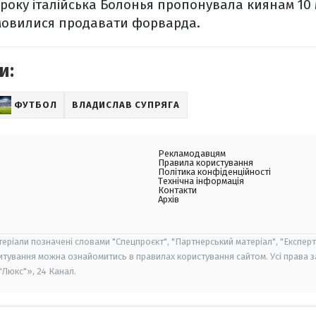
 року італійська Болонья пропонувала киянам 10 
дмовилися продавати форварда.
и:
ФУТБОЛ
ВЛАДИСЛАВ СУПРЯГА
Рекламодавцям
Правила користування
Політика конфіденційності
Технічна інформація
Контакти
Архів
теріали позначені словами "Спецпроєкт", "Партнерський матеріал", "Експерт
итування можна ознайомитись в правилах користування сайтом. Усі права 
Люкс"», 24 Канал.