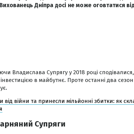
 Вихованець Дніпра досі не може оговтатися ві
уючи Владислава Супрягу у 2018 році сподівалис
нвестицією в майбутнє. Проте останні два сезо
ує.
и від війни та принесли мільйонні збитки: як ск
я
карняний Супряги