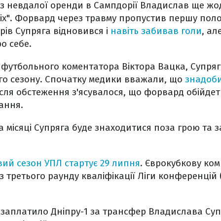
 з невдалої оренди в Сампдорії Владислав ще жо
иніх". Форвард через травму пропустив першу пол
рів Супряга відновився і
навіть забивав голи
, ал
о себе.
 футбольного коментатора Віктора Вацка, Супряг
го сезону. Спочатку медики вважали, що
знадоби
ісля обстеження з'ясувалося, що форвард обійдет
чання.
 місяці Супряга буде знаходитися поза грою та 
вий сезон УПЛ стартує 29 липня
. Єврокубкову ком
 третього раунду кваліфікації Ліги конференцій (
 заплатило Дніпру-1 за трансфер Владислава Супр