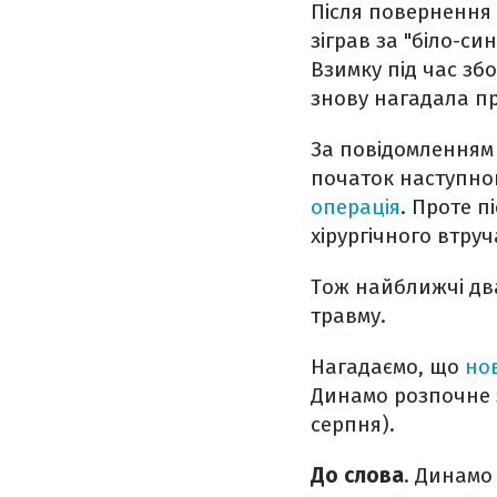
Після повернення
зіграв за "біло-с
Взимку під час збо
знову нагадала пр
За повідомленням
початок наступно
операція
. Проте п
хірургічного втру
Тож найближчі два
травму.
Нагадаємо, що
но
Динамо розпочне з
серпня).
До слова
. Динамо