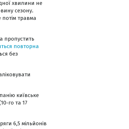
дної хвилини не
овину сезону.
е потім травма
а пропустить
ться повторна
ься без
заліковувати
панію київське
10-го та 17
яги 6,5 мільйонів