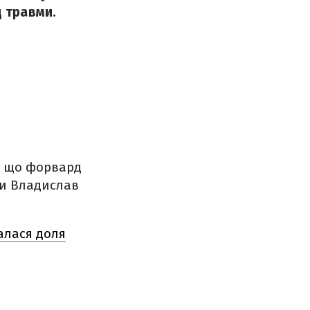
д травми.
я, що форвард
ни Владислав
лалася доля