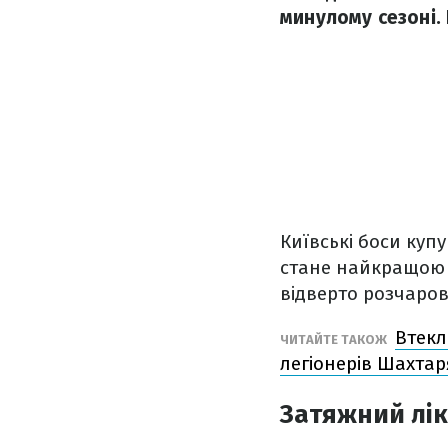
минулому сезоні.
Київські боси куп
стане найкращою і
відверто розчаров
Втекл
ЧИТАЙТЕ ТАКОЖ
легіонерів Шахтар
Затяжний лі