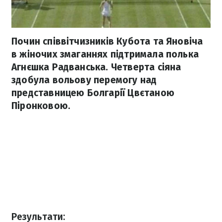
Почин співвітчизників Кубота та Яновіча
в жіночих змаганнях підтримала полька
Агнєшка Радванська. Четверта сіяна
здобула вольову перемогу над
представницею Болгарії Цвєтаною
Піронковою.
Результати: