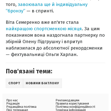
того,
завоювала ще й індивідуальну
“бронзу”
— в спринті.
Віта Семеренко вже вп'яте стала
найкращою спортсменкою місяця
. За цим
показником вона наздогнала партнерку по
збірній Олену Підгрушну і впритул
наблизилася до абсолютної рекордсменки
— фехтувальниці Ольги Харлан.
Пов'язані теми:
СПОРТ
НОВИНИ БІАТЛОНУ
Про нас
Рекламодавцям
Редакція
Правила користування
Редакційна політика
Політика конфіденційності
Про телеканал
Технічна інформація